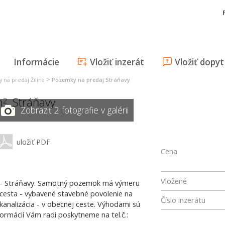
Informácie
Vložiť inzerát
Vložiť dopyt
>
 na predaj Žilina
Pozemky na predaj Stráňavy
m
,
Stráňavy
2
Zobraziť 2 fotografie v galérii
uložiť PDF
Cena
Vložené
na - Stráňavy. Samotný pozemok má výmeru
cesta - vybavené stavebné povolenie na
Číslo inzerátu
 kanalizácia - v obecnej ceste. Výhodami sú
formácií Vám radi poskytneme na tel.č.: