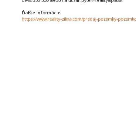
0948 353 500 alebo na dusan.pytel@realityalpia.sk.
Ďalšie informácie