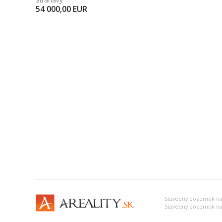
Stráňavy
54 000,00
EUR
Stavebný pozemok na 
Stavebný pozemok na 