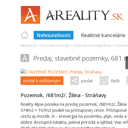
Nehnuteľnosti
Realitné kancelárie
>
>
>
AReality.sk
Pozemky na predaj
Pozemky na predaj Žilina
Pozemky
Predaj, stavebné pozemky, 681 
pridať k obľúbeným
poslať
tlačiť
Pozemok, /681m2/, Žilina - Stráňavy
Reality Alpia ponúka na predaj pozemok, /681m2/, Žili
574m2 + 107m2 podiel na prístupovej ceste. Prístupová 
cestu aj mostík. IS - el.energia na pozemku, plyn, voda a
dobre dostupná lokalita, pekná príroda a výhľad. Viac in