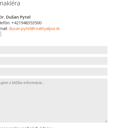
makléra
Dr. Dušan Pytel
lefón: +421948353500
mail:
dusan.pytel@realityalpia.sk