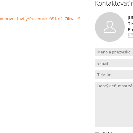
Kontaktovať 
JU
https://www.reality-zilina.com/predaj-pozemky-pozemkov-novostavby/Pozemok-681m2-Zilina--Stranavy-37166/?utm_source=areality&utm_medium=xml&utm_term=37166&utm_content=chalupa&utm_campaign=portaly
Te
E-