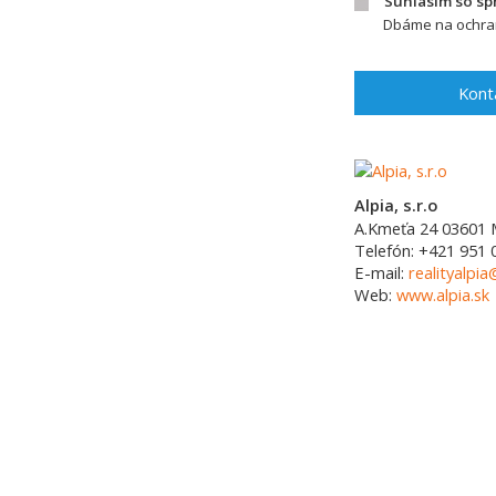
Súhlasím so s
Dbáme na ochran
Kont
Alpia, s.r.o
A.Kmeťa 24
03601
Telefón:
+421 951 
E-mail:
realityalpia
Web:
www.alpia.sk