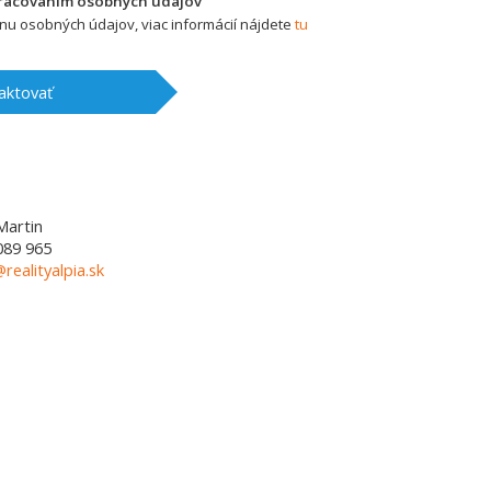
pracovaním osobných údajov
u osobných údajov, viac informácií nájdete
tu
aktovať
Martin
089 965
@realityalpia.sk