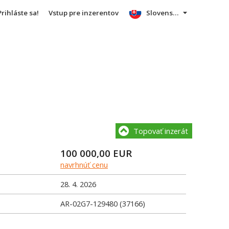
Prihláste sa!
Vstup pre inzerentov
Slovensky
Topovať inzerát
100 000,00
EUR
navrhnúť cenu
28. 4. 2026
AR-02G7-129480 (37166)