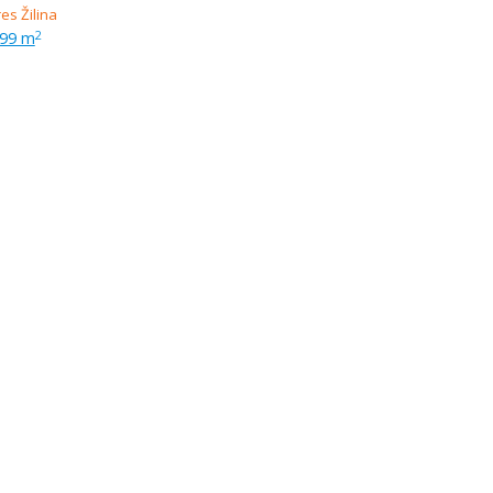
099 m
2