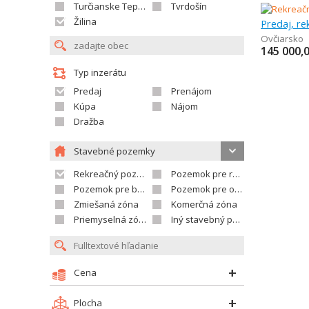
Turčianske Teplice
Tvrdošín
Žilina
Predaj, r
Ovčiarsko
145 000,
Typ inzerátu
Predaj
Prenájom
Kúpa
Nájom
Dražba
Stavebné pozemky
Rekreačný pozemok
Pozemok pre rodinné domy
Pozemok pre bytovú výstavbu
Pozemok pre občian.vybavenosť
Zmiešaná zóna
Komerčná zóna
Priemyselná zóna
Iný stavebný pozemok
Cena
Plocha