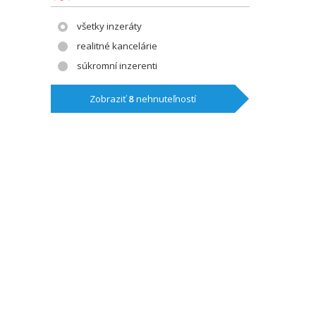
všetky inzeráty
realitné kancelárie
súkromní inzerenti
Zobraziť
8
nehnuteľností