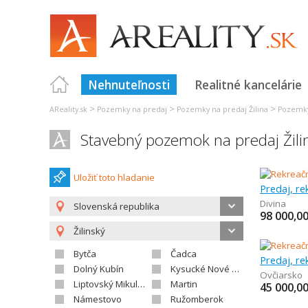
Nehnuteľnosti
Realitné kancelárie
>
>
>
AReality.sk
Pozemky na predaj
Pozemky na predaj Žilina
Pozemky
Stavebný pozemok na predaj Žili
Uložiť toto hladanie
Predaj, r
Divina
Slovenská republika
98 000,0
Žilinský
Bytča
Čadca
Predaj, r
Dolný Kubín
Kysucké Nové Mesto
Ovčiarsko
Liptovský Mikuláš
Martin
45 000,0
Námestovo
Ružomberok