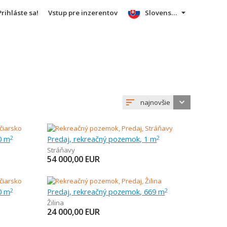
Prihláste sa!
Vstup pre inzerentov
Slovensky
najnovšie
0 m
Predaj, rekreačný pozemok, 1 m
2
2
Stráňavy
54 000,00
EUR
0 m
Predaj, rekreačný pozemok, 669 m
2
2
Žilina
24 000,00
EUR