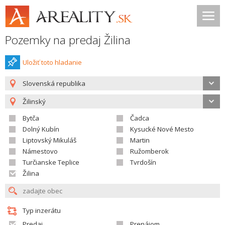
Pozemky na predaj Žilina
Uložiť toto hladanie
Slovenská republika
Žilinský
Bytča
Čadca
Dolný Kubín
Kysucké Nové Mesto
Liptovský Mikuláš
Martin
Námestovo
Ružomberok
Turčianske Teplice
Tvrdošín
Žilina
Typ inzerátu
Predaj
Prenájom