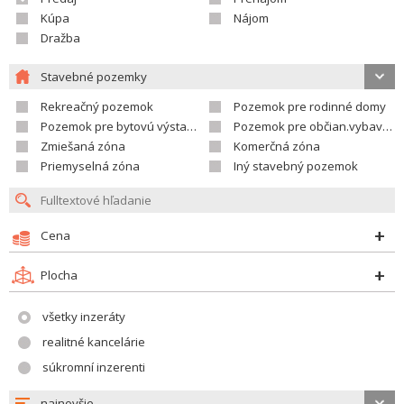
Kúpa
Nájom
Dražba
Stavebné pozemky
Rekreačný pozemok
Pozemok pre rodinné domy
Pozemok pre bytovú výstavbu
Pozemok pre občian.vybavenosť
Zmiešaná zóna
Komerčná zóna
Priemyselná zóna
Iný stavebný pozemok
Cena
Plocha
všetky inzeráty
realitné kancelárie
súkromní inzerenti
najnovšie