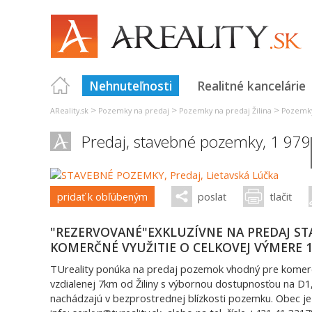
Nehnuteľnosti
Realitné kancelárie
>
>
>
AReality.sk
Pozemky na predaj
Pozemky na predaj Žilina
Pozemky
Predaj, stavebné pozemky, 1 97
pridať k obľúbeným
poslať
tlačiť
"REZERVOVANÉ"EXKLUZÍVNE NA PREDAJ S
KOMERČNÉ VYUŽITIE O CELKOVEJ VÝMERE 1
TUreality ponúka na predaj pozemok vhodný pre komerčn
vzdialenej 7km od Žiliny s výbornou dostupnosťou na D1,
nachádzajú v bezprostrednej blízkosti pozemku. Obec je