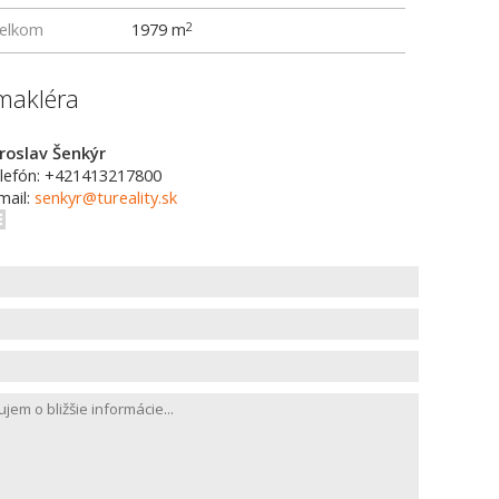
elkom
1979 m
2
makléra
roslav Šenkýr
lefón: +421413217800
mail:
senkyr@tureality.sk