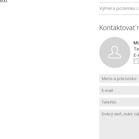
800.
Výmera pozemku c
Kontaktovať 
Mi
Te
E-