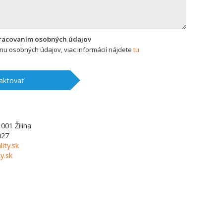
pracovaním osobných údajov
u osobných údajov, viac informácií nájdete
tu
aktovať
1001
Žilina
027
lity.sk
y.sk