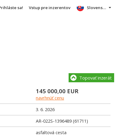
Prihláste sa!
Vstup pre inzerentov
Slovensky
Topovať inzerát
145 000,00
EUR
navrhnúť cenu
3. 6. 2026
AR-022S-1396489 (61711)
asfaltová cesta