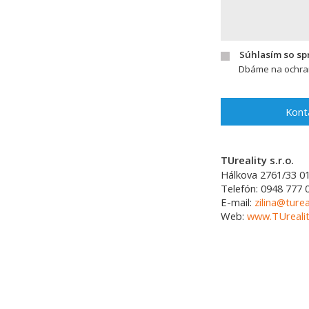
Súhlasím so s
Dbáme na ochran
Kont
TUreality s.r.o.
Hálkova 2761/33
0
Telefón:
0948 777 
E-mail:
zilina@turea
Web:
www.TUrealit