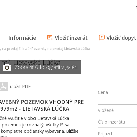
Informácie
Vložiť inzerát
Vložiť dopyt
>
 na predaj Žilina
Pozemky na predaj Lietavská Lúčka
9 m
,
Lietavská Lúčka
2
Zobraziť 6 fotografií v galérii
uložiť PDF
Cena
TAVEBNÝ POZEMOK VHODNÝ PRE
979m2 - LIETAVSKÁ LÚČKA
Vložené
é využitie v obci Lietavská Lúčka
Číslo inzerátu
 pozemok je rovinatý, všetky IS sa
 kompletne občiansky vybavená. Bližšie
Príjazd