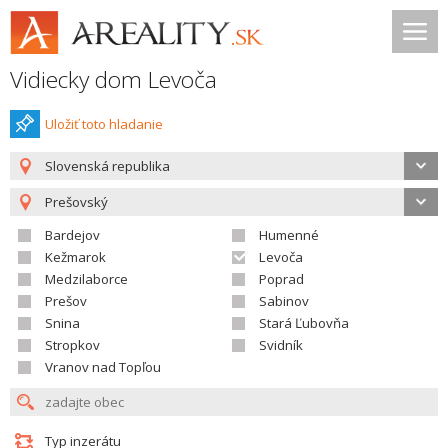
Vidiecky dom Levoča
Uložiť toto hladanie
Slovenská republika
Prešovský
Bardejov
Humenné
Kežmarok
Levoča
Medzilaborce
Poprad
Prešov
Sabinov
Snina
Stará Ľubovňa
Stropkov
Svidník
Vranov nad Topľou
Typ inzerátu