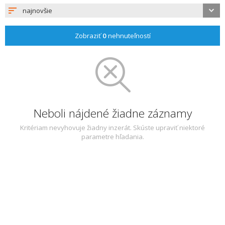
najnovšie
Zobraziť
0
nehnuteľností
Neboli nájdené žiadne záznamy
Kritériam nevyhovuje žiadny inzerát. Skúste upraviť niektoré
parametre hľadania.