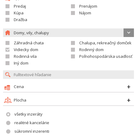
Predaj
Prenájom
Kúpa
Nájom
Dražba
Domy, vily, chalupy
Záhradná chata
Chalupa, rekreačný domček
Vidiecky dom
Rodinný dom
Rodinná vila
Poľnohospodárska usadlosť
Iný dom
Cena
Plocha
všetky inzeráty
realitné kancelárie
súkromní inzerenti