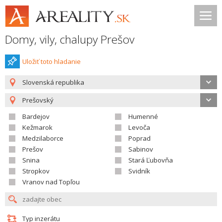
Domy, vily, chalupy Prešov
Uložiť toto hladanie
Slovenská republika
Prešovský
Bardejov
Humenné
Kežmarok
Levoča
Medzilaborce
Poprad
Prešov
Sabinov
Snina
Stará Ľubovňa
Stropkov
Svidník
Vranov nad Topľou
Typ inzerátu