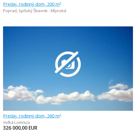
Predaj, rodinný dom, 200 m
2
Poprad
,
Spišský Štiavnik - Mlynská
Predaj, rodinný dom, 260 m
2
Veľká Lomnica
326 000,00
EUR