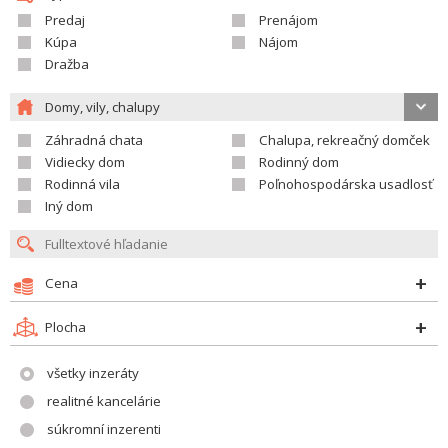
Predaj
Prenájom
Kúpa
Nájom
Dražba
Domy, vily, chalupy
Záhradná chata
Chalupa, rekreačný domček
Vidiecky dom
Rodinný dom
Rodinná vila
Poľnohospodárska usadlosť
Iný dom
Cena
Plocha
všetky inzeráty
realitné kancelárie
súkromní inzerenti