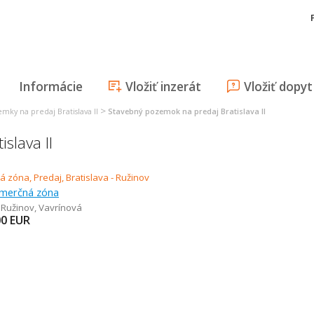
Informácie
Vložiť inzerát
Vložiť dopyt
>
mky na predaj Bratislava II
Stavebný pozemok na predaj Bratislava II
slava II
omerčná zóna
- Ružinov
,
Vavrínová
00
EUR