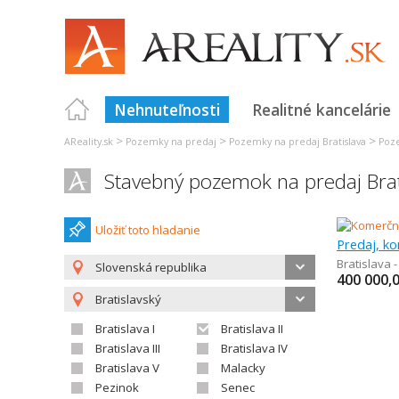
Nehnuteľnosti
Realitné kancelárie
>
>
>
AReality.sk
Pozemky na predaj
Pozemky na predaj Bratislava
Poze
Stavebný pozemok na predaj Brati
Uložiť toto hladanie
Predaj, k
Bratislava 
Slovenská republika
400 000,
Bratislavský
Bratislava I
Bratislava II
Bratislava III
Bratislava IV
Bratislava V
Malacky
Pezinok
Senec