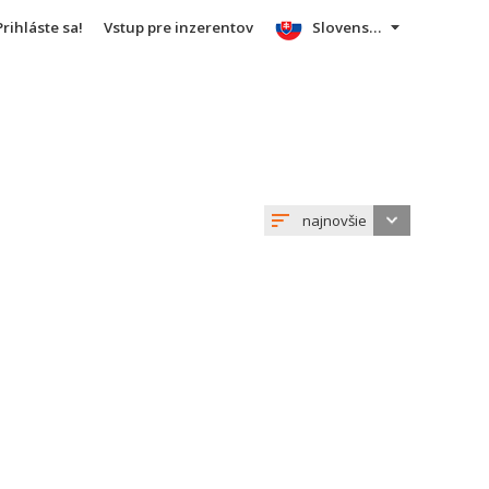
Prihláste sa!
Vstup pre inzerentov
Slovensky
najnovšie