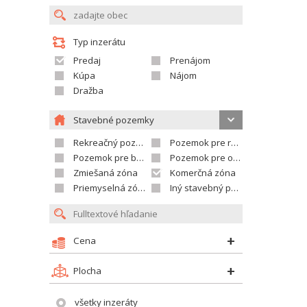
Typ inzerátu
Predaj
Prenájom
Kúpa
Nájom
Dražba
Stavebné pozemky
Rekreačný pozemok
Pozemok pre rodinné domy
Pozemok pre bytovú výstavbu
Pozemok pre občian.vybavenosť
Zmiešaná zóna
Komerčná zóna
Priemyselná zóna
Iný stavebný pozemok
Cena
Plocha
všetky inzeráty