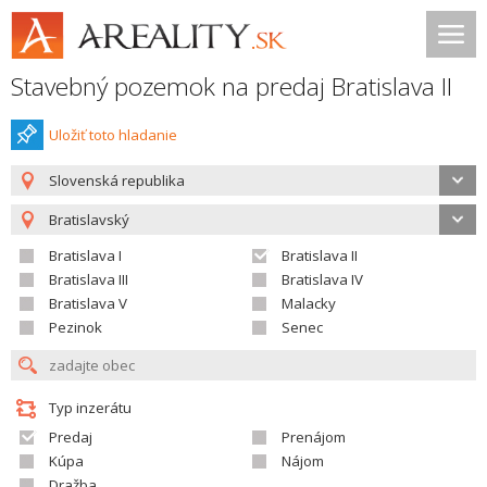
Stavebný pozemok na predaj Bratislava II
Uložiť toto hladanie
Slovenská republika
Bratislavský
Bratislava I
Bratislava II
Bratislava III
Bratislava IV
Bratislava V
Malacky
Pezinok
Senec
Typ inzerátu
Predaj
Prenájom
Kúpa
Nájom
Dražba