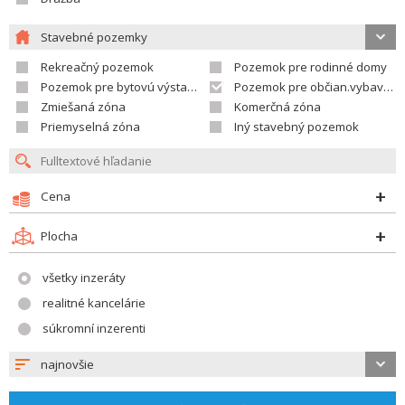
Stavebné pozemky
Rekreačný pozemok
Pozemok pre rodinné domy
Pozemok pre bytovú výstavbu
Pozemok pre občian.vybavenosť
Zmiešaná zóna
Komerčná zóna
Priemyselná zóna
Iný stavebný pozemok
Cena
Plocha
všetky inzeráty
realitné kancelárie
súkromní inzerenti
najnovšie