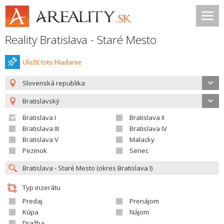
Reality Bratislava - Staré Mesto
Uložiť toto hladanie
Slovenská republika
Bratislavský
Bratislava I
Bratislava II
Bratislava III
Bratislava IV
Bratislava V
Malacky
Pezinok
Senec
Typ inzerátu
Predaj
Prenájom
Kúpa
Nájom
Dražba