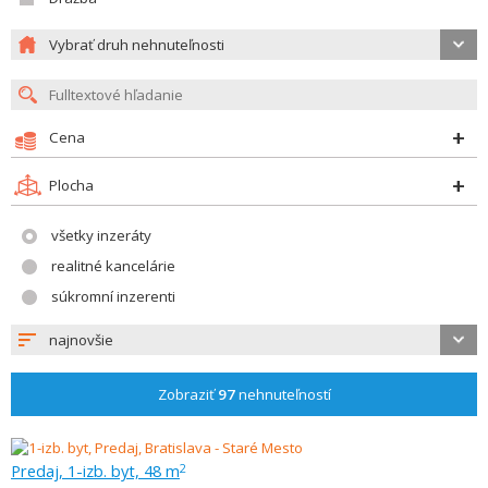
Vybrať druh nehnuteľnosti
Cena
Plocha
všetky inzeráty
realitné kancelárie
súkromní inzerenti
najnovšie
Zobraziť
97
nehnuteľností
Predaj, 1-izb. byt, 48 m
2