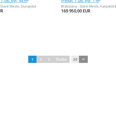
1-izb. byt, 44 m
Predaj, 1-izb. byt, 1 m
- Staré Mesto
,
Dunajská
Bratislava - Staré Mesto
,
Karpatsk
UR
169 950,00
EUR
1
2
3
Ďalšia
20