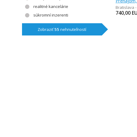
Prenájom, 
realitné kancelárie
Bratislava 
740,00
E
súkromní inzerenti
Zobraziť
55
nehnuteľností