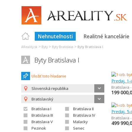
Nehnuteľnosti
Realitné kancelárie
>
>
>
AReality.sk
Byty
Byty Bratislava
Byty Bratislava I
Byty Bratislava I
Uložiť toto hladanie
Predaj, 1-
Bratislava 
Slovenská republika
199 000,
Bratislavský
Bratislava I
Bratislava II
Predaj, 5-
Bratislava III
Bratislava IV
Bratislava 
Bratislava V
Malacky
499 990,
Pezinok
Senec