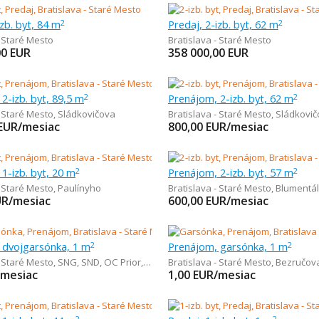
izb. byt, 84 m
Predaj, 2-izb. byt, 62 m
2
2
- Staré Mesto
Bratislava - Staré Mesto
00
EUR
358 000,00
EUR
2-izb. byt, 89,5 m
Prenájom, 2-izb. byt, 62 m
2
2
- Staré Mesto
,
Sládkovičova
Bratislava - Staré Mesto
,
Sládkovič
EUR/mesiac
800,00
EUR/mesiac
1-izb. byt, 20 m
Prenájom, 2-izb. byt, 57 m
2
2
- Staré Mesto
,
Paulínyho
Bratislava - Staré Mesto
,
Blumentá
UR/mesiac
600,00
EUR/mesiac
 dvojgarsónka, 1 m
Prenájom, garsónka, 1 m
2
2
- Staré Mesto
,
SNG, SND, OC Prior, OC Eurovea
Bratislava - Staré Mesto
,
Bezručov
/mesiac
1,00
EUR/mesiac
2
2