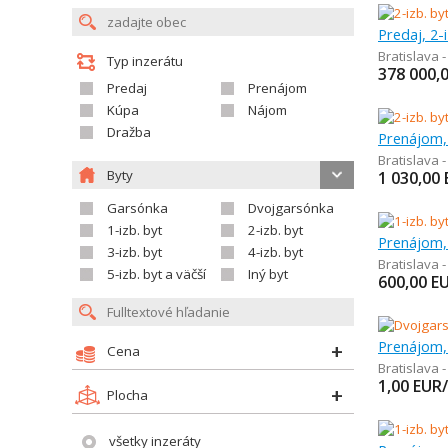
Predaj, 2-
Bratislava 
Typ inzerátu
378 000,
Predaj
Prenájom
Kúpa
Nájom
Dražba
Prenájom, 
Bratislava 
Byty
1 030,00
Garsónka
Dvojgarsónka
1-izb. byt
2-izb. byt
Prenájom, 
3-izb. byt
4-izb. byt
Bratislava 
5-izb. byt a väčší
Iný byt
600,00
E
Prenájom,
Cena
Bratislava 
1,00
EUR
Plocha
všetky inzeráty