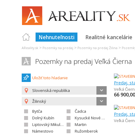
Nehnuteľnosti
Realitné kancelárie
>
>
>
AReality.sk
Pozemky na predaj
Pozemky na predaj Žilina
Pozemky
Pozemky na predaj Veľká Čierna
Uložiť toto hladanie
Predaj, s
Veľká Čier
Slovenská republika
66 900,0
Žilinský
Bytča
Čadca
Predaj, s
Dolný Kubín
Kysucké Nové Mesto
Veľká Čier
Liptovský Mikuláš
Martin
Námestovo
Ružomberok