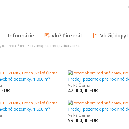
Informácie
Vložiť inzerát
Vložiť dopyt
>
 na predaj Žilina
Pozemky na predaj Veľká Čierna
tavebné pozemky, 1 000 m
2
na
Veľká Čierna
0
EUR
47 000,00
EUR
tavebné pozemky, 1 598 m
2
na
Veľká Čierna
59 000,00
EUR