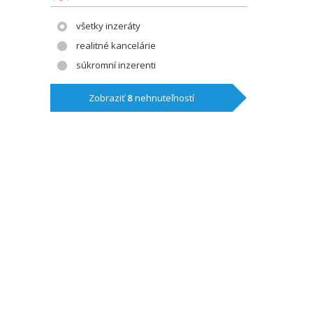
všetky inzeráty
realitné kancelárie
súkromní inzerenti
Zobraziť
8
nehnuteľností