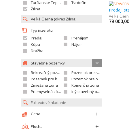
Turčianske Teplice
Tvrdošín
Žilina
Predaj, s
Veľká Čier
79 000,0
Typ inzerátu
Predaj
Prenájom
Kúpa
Nájom
Dražba
Stavebné pozemky
Rekreačný pozemok
Pozemok pre rodinné domy
Pozemok pre bytovú výstavbu
Pozemok pre občian.vybavenosť
Zmiešaná zóna
Komerčná zóna
Priemyselná zóna
Iný stavebný pozemok
Cena
Plocha