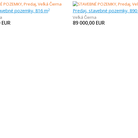
tavebné pozemky, 816 m
Predaj, stavebné pozemky, 890
2
na
Veľká Čierna
0
EUR
89 000,00
EUR