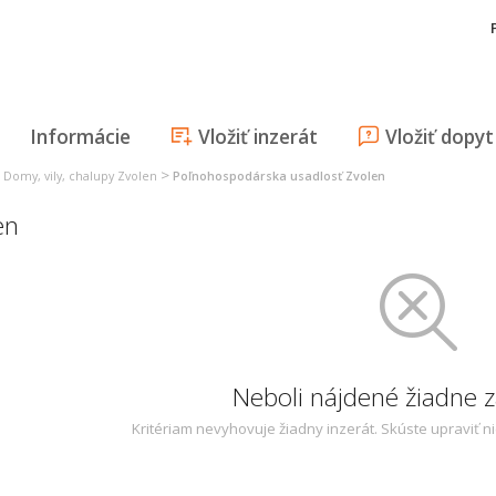
Informácie
Vložiť inzerát
Vložiť dopyt
>
>
Domy, vily, chalupy Zvolen
Poľnohospodárska usadlosť Zvolen
en
Neboli nájdené žiadne
Kritériam nevyhovuje žiadny inzerát. Skúste upraviť n