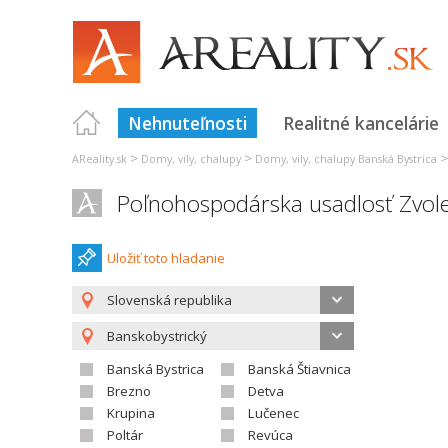
Nehnuteľnosti
Realitné kancelárie
>
>
AReality.sk
Domy, vily, chalupy
Domy, vily, chalupy Banská Bystrica
Poľnohospodárska usadlosť Zvol
Uložiť toto hladanie
Slovenská republika
Banskobystrický
Banská Bystrica
Banská Štiavnica
Brezno
Detva
Krupina
Lučenec
Poltár
Revúca