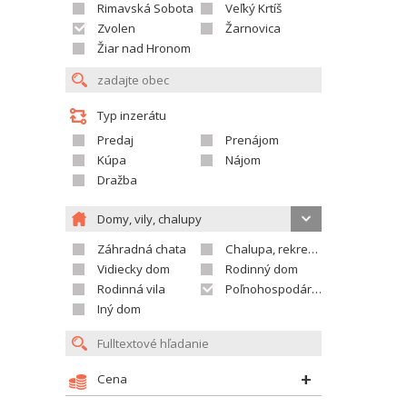
Rimavská Sobota
Veľký Krtíš
Zvolen
Žarnovica
Žiar nad Hronom
Typ inzerátu
Predaj
Prenájom
Kúpa
Nájom
Dražba
Domy, vily, chalupy
Záhradná chata
Chalupa, rekreačný domček
Vidiecky dom
Rodinný dom
Rodinná vila
Poľnohospodárska usadlosť
Iný dom
Cena