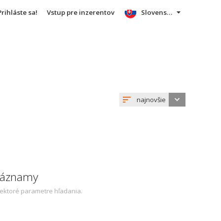
Prihláste sa!
Vstup pre inzerentov
Slovensky
najnovšie
 záznamy
iektoré parametre hľadania.