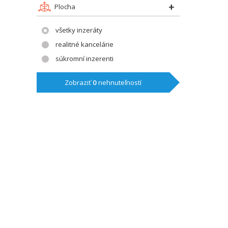
Plocha
všetky inzeráty
realitné kancelárie
súkromní inzerenti
Zobraziť
0
nehnuteľností