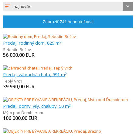
najnovšie
Zobraziť
741
nehnuteľností
Predaj, rodinný dom, 829 m
2
Sebedín-Bečov
56 000,00
EUR
Predaj, záhradná chata, 591 m
2
Teplý Vrch
39 990,00
EUR
Predaj, domy, vily, chalupy, 50 m
2
Mýto pod Ďumbierom
106 000,00
EUR