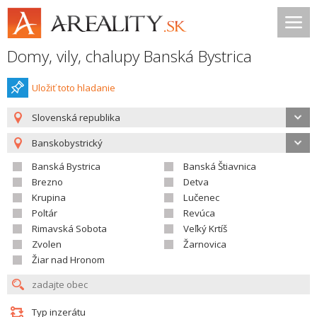
Domy, vily, chalupy Banská Bystrica
Uložiť toto hladanie
Slovenská republika
Banskobystrický
Banská Bystrica
Banská Štiavnica
Brezno
Detva
Krupina
Lučenec
Poltár
Revúca
Rimavská Sobota
Veľký Krtíš
Zvolen
Žarnovica
Žiar nad Hronom
Typ inzerátu