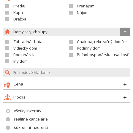
Predaj
Prenájom
Kúpa
Nájom
Dražba
Domy, vily, chalupy
Záhradná chata
Chalupa, rekreačný domček
Vidiecky dom
Rodinný dom
Rodinná vila
Poľnohospodárska usadlosť
Iný dom
Cena
Plocha
všetky inzeráty
realitné kancelárie
súkromní inzerenti