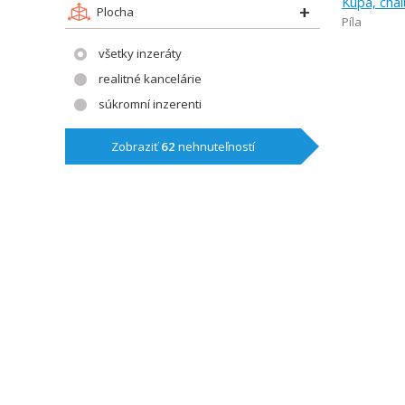
Kúpa, cha
Plocha
Píla
všetky inzeráty
realitné kancelárie
súkromní inzerenti
Zobraziť
62
nehnuteľností