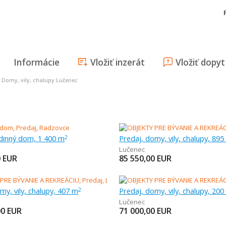
Informácie
Vložiť inzerát
Vložiť dopyt
>
Domy, vily, chalupy Lučenec
odinný dom, 1 400 m
Predaj, domy, vily, chalupy, 895
2
Lučenec
0
EUR
85 550,00
EUR
my, vily, chalupy, 407 m
Predaj, domy, vily, chalupy, 200
2
Lučenec
00
EUR
71 000,00
EUR