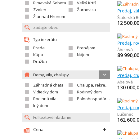
Rimavská Sobota
Veľký Krtíš
Zvolen
Žarnovica
Predaj, z
Žiar nad Hronom
Šiatorská 
12 500,0
Typ inzerátu
Predaj, r
Predaj
Prenájom
Ábelová
Kúpa
Nájom
89 990,0
Dražba
Domy, vily, chalupy
Predaj, c
Ábelová
Záhradná chata
Chalupa, rekreačný domček
130 000,
Vidiecky dom
Rodinný dom
Rodinná vila
Poľnohospodárska usadlosť
Iný dom
Predaj, r
Lučenec
162 600,
Cena