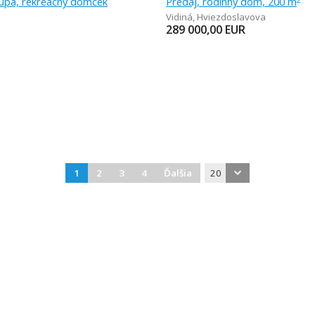
lupa, rekreačný domček
Predaj, rodinný dom, 200 m
Vidiná
,
Hviezdoslavova
289 000,00
EUR
1
2
3
4
Ďalšia
20