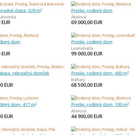
áhradná chata, 329 m
Predaj, rodinný dom
2
Bukovinka
Ábelová
0
EUR
69 000,00
EUR
odinný dom
Predaj, rodinný dom
Lovinobaňa
0
EUR
99 000,00
EUR
halupa, rekreačný domček
Predaj, rodinný dom, 450 m
2
Bulhary
00
EUR
68 500,00
EUR
odinný dom, 417 m
Predaj, rodinný dom, 100 m
2
2
Ábelová
00
EUR
44 900,00
EUR
2