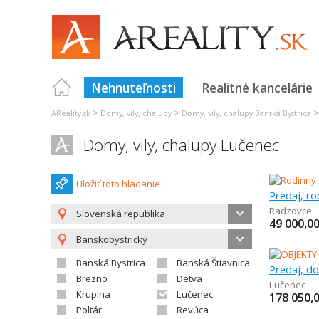
Nehnuteľnosti
Realitné kancelárie
>
>
AReality.sk
Domy, vily, chalupy
Domy, vily, chalupy Banská Bystrica
Domy, vily, chalupy Lučenec
Uložiť toto hladanie
Predaj, r
Radzovce
Slovenská republika
49 000,0
Banskobystrický
Banská Bystrica
Banská Štiavnica
Predaj, do
Brezno
Detva
Lučenec
Krupina
Lučenec
178 050,
Poltár
Revúca