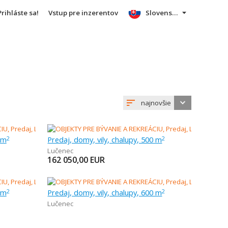
Prihláste sa!
Vstup pre inzerentov
Slovensky
najnovšie
 m
Predaj, domy, vily, chalupy, 500 m
2
2
Lučenec
162 050,00
EUR
 m
Predaj, domy, vily, chalupy, 600 m
2
2
Lučenec