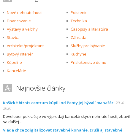
Nové nehnuteľnosti
Poistenie
Financovanie
Technika
Výstavy a veľtrhy
Časopisy a literatúra
Stavba
Záhrada
Architekti/projektanti
Služby pre bývanie
Bytový interiér
Kuchyne
Kúpeľne
Príslušenstvo domu
Kancelárie
Najnovšie články
Košické biznis centrum kúpili od Penty jej bývalí manažéri
20. 4.
2020
Developer pokračuje vo výpredaji kancelárskych nehnuteľností, zbavil
sa ďalšej
Vláda chce zdigitalizovať stavebné konanie, zruší aj stavebné