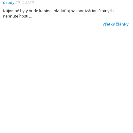
úrady
20. 4. 2020
Nájomné byty bude kabinet hľadať aj pasportizáciou štátnych
nehnuteľností
Všetky články