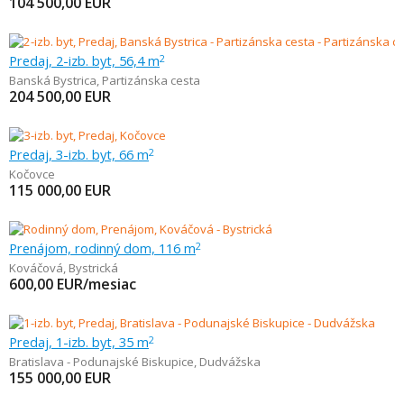
104 500,00
EUR
Predaj, 2-izb. byt, 56,4 m
2
Banská Bystrica
,
Partizánska cesta
204 500,00
EUR
Predaj, 3-izb. byt, 66 m
2
Kočovce
115 000,00
EUR
Prenájom, rodinný dom, 116 m
2
Kováčová
,
Bystrická
600,00
EUR/mesiac
Predaj, 1-izb. byt, 35 m
2
Bratislava - Podunajské Biskupice
,
Dudvážska
155 000,00
EUR