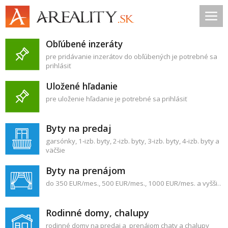
Obľúbené inzeráty
pre pridávanie inzerátov do obľúbených je potrebné sa
prihlásiť
Uložené hľadanie
pre uloženie hľadanie je potrebné sa prihlásiť
Byty na predaj
garsónky
,
1‑izb. byty
,
2‑izb. byty
,
3‑izb. byty
,
4‑izb. byty
a
väčšie
Byty na prenájom
do 350 EUR/mes.
,
500 EUR/mes.
,
1000 EUR/mes.
a vyššie
Rodinné domy, chalupy
rodinné domy na predaj
a
prenájom
chaty a chalupy