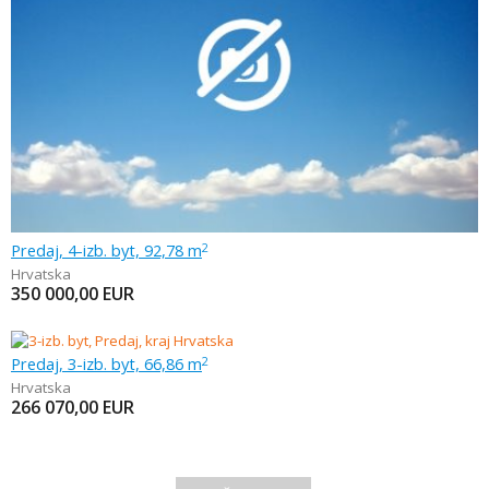
Predaj, 4-izb. byt, 92,78 m
2
Hrvatska
350 000,00
EUR
Predaj, 3-izb. byt, 66,86 m
2
Hrvatska
266 070,00
EUR