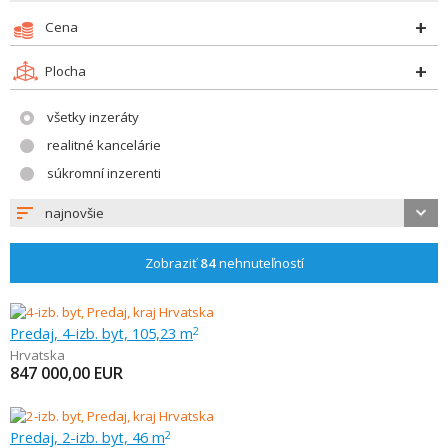
Cena
Plocha
všetky inzeráty
realitné kancelárie
súkromní inzerenti
najnovšie
Zobraziť
84
nehnuteľností
Predaj, 4-izb. byt, 105,23 m
2
Hrvatska
847 000,00
EUR
Predaj, 2-izb. byt, 46 m
2