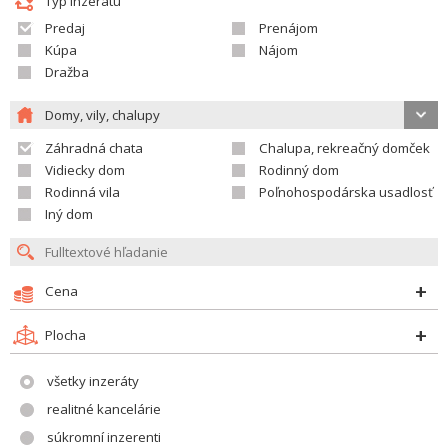
Typ inzerátu
Predaj
Prenájom
Kúpa
Nájom
Dražba
Domy, vily, chalupy
Záhradná chata
Chalupa, rekreačný domček
Vidiecky dom
Rodinný dom
Rodinná vila
Poľnohospodárska usadlosť
Iný dom
Cena
Plocha
všetky inzeráty
realitné kancelárie
súkromní inzerenti