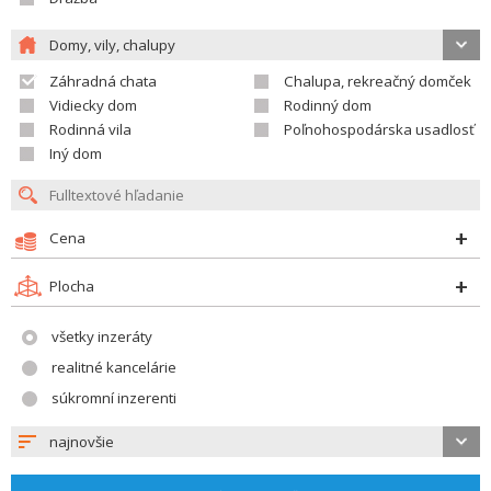
Domy, vily, chalupy
Záhradná chata
Chalupa, rekreačný domček
Vidiecky dom
Rodinný dom
Rodinná vila
Poľnohospodárska usadlosť
Iný dom
Cena
Plocha
všetky inzeráty
realitné kancelárie
súkromní inzerenti
najnovšie