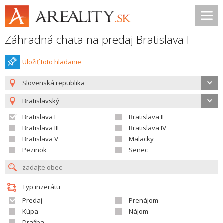
Záhradná chata na predaj Bratislava I
Uložiť toto hladanie
Slovenská republika
Bratislavský
Bratislava I
Bratislava II
Bratislava III
Bratislava IV
Bratislava V
Malacky
Pezinok
Senec
Typ inzerátu
Predaj
Prenájom
Kúpa
Nájom
Dražba