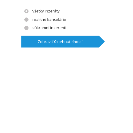
všetky inzeráty
realitné kancelárie
súkromní inzerenti
Zobraziť
0
nehnuteľností