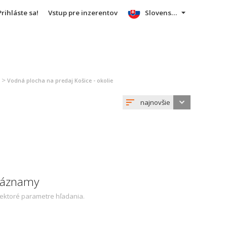
Prihláste sa!
Vstup pre inzerentov
Slovensky
>
Vodná plocha na predaj Košice - okolie
najnovšie
 záznamy
iektoré parametre hľadania.