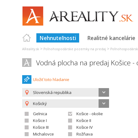
Nehnuteľnosti
Realitné kancelárie
>
>
AReality.sk
Poľnohospodárske pozemky na predaj
Poľnohospodársk
Vodná plocha na predaj Košice - 
Uložiť toto hladanie
Slovenská republika
Košický
Gelnica
Košice - okolie
Košice I
Košice II
Košice III
Košice IV
Michalovce
Rožňava