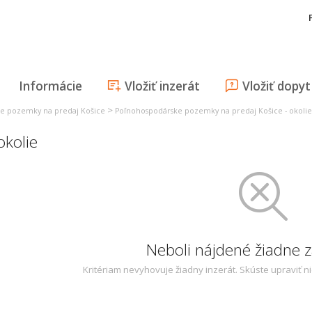
Informácie
Vložiť inzerát
Vložiť dopyt
>
e pozemky na predaj Košice
Poľnohospodárske pozemky na predaj Košice - okolie
okolie
Neboli nájdené žiadne
Kritériam nevyhovuje žiadny inzerát. Skúste upraviť n