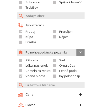
Sobrance
Spišská Nová Ves
Trebišov
Typ inzerátu
Predaj
Prenájom
Kúpa
Nájom
Dražba
Poľnohospodárske pozemky
Záhrada
Sad
Lúka, pasienok
Orná pôda
Chmelnica, vinica
Lesná pôda
Vodná plocha
Iný poľnohosp. pozemok
Cena
Plocha