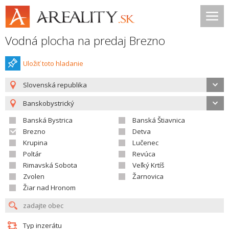
Vodná plocha na predaj Brezno
Uložiť toto hladanie
Slovenská republika
Banskobystrický
Banská Bystrica
Banská Štiavnica
Brezno
Detva
Krupina
Lučenec
Poltár
Revúca
Rimavská Sobota
Veľký Krtíš
Zvolen
Žarnovica
Žiar nad Hronom
Typ inzerátu