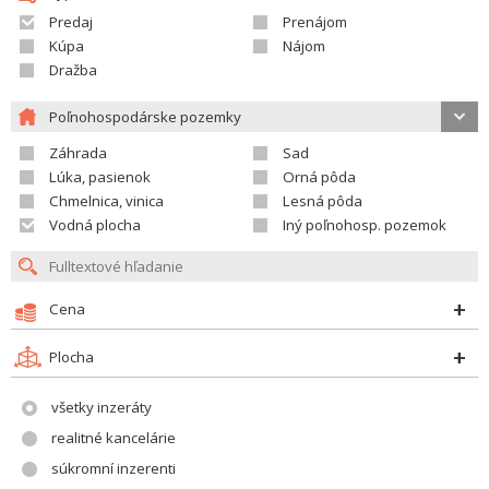
Predaj
Prenájom
Kúpa
Nájom
Dražba
Poľnohospodárske pozemky
Záhrada
Sad
Lúka, pasienok
Orná pôda
Chmelnica, vinica
Lesná pôda
Vodná plocha
Iný poľnohosp. pozemok
Cena
Plocha
všetky inzeráty
realitné kancelárie
súkromní inzerenti