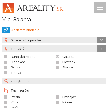
Vila Galanta
Uložiť toto hladanie
Slovenská republika
Trnavský
Dunajská Streda
Galanta
Hlohovec
Piešťany
Senica
Skalica
Trnava
Typ inzerátu
Predaj
Prenájom
Kúpa
Nájom
Dražba