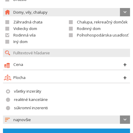
Domy, vily, chalupy
Záhradná chata
Chalupa, rekreačný domček
Vidiecky dom
Rodinný dom
Rodinná vila
Poľnohospodárska usadlosť
Iný dom
Cena
Plocha
všetky inzeráty
realitné kancelárie
súkromní inzerenti
najnovšie