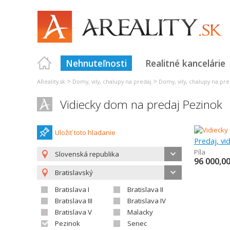
Nehnuteľnosti
Realitné kancelárie
>
>
AReality.sk
Domy, vily, chalupy na predaj
Domy, vily, chalupy na pre
Vidiecky dom na predaj Pezinok
Uložiť toto hladanie
Predaj, vi
Píla
Slovenská republika
96 000,0
Bratislavský
Bratislava I
Bratislava II
Bratislava III
Bratislava IV
Bratislava V
Malacky
Pezinok
Senec