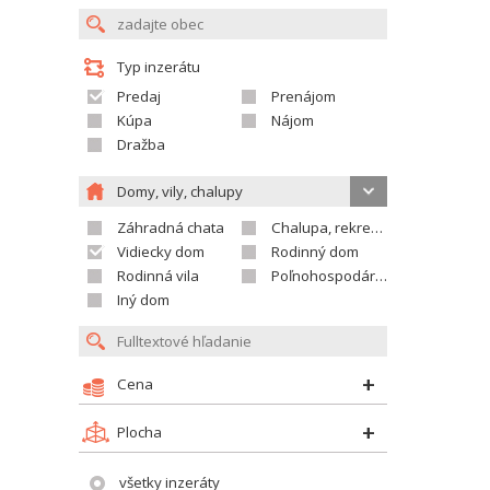
Typ inzerátu
Predaj
Prenájom
Kúpa
Nájom
Dražba
Domy, vily, chalupy
Záhradná chata
Chalupa, rekreačný domček
Vidiecky dom
Rodinný dom
Rodinná vila
Poľnohospodárska usadlosť
Iný dom
Cena
Plocha
všetky inzeráty