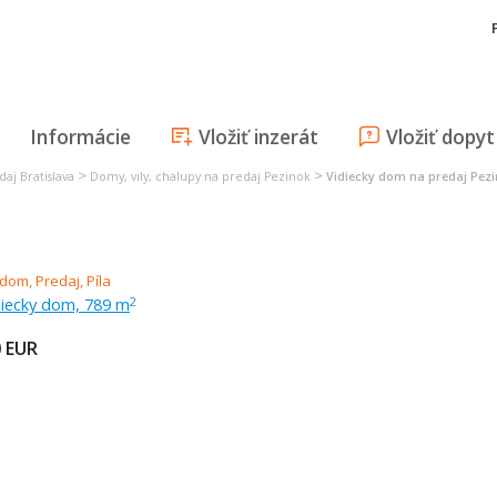
Informácie
Vložiť inzerát
Vložiť dopyt
>
>
daj Bratislava
Domy, vily, chalupy na predaj Pezinok
Vidiecky dom na predaj Pez
diecky dom, 789 m
2
0
EUR