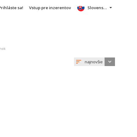
Prihláste sa!
Vstup pre inzerentov
Slovensky
inok
najnovšie