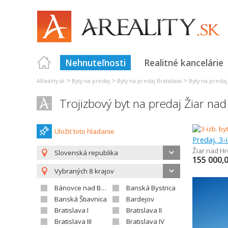
Nehnuteľnosti
Realitné kancelárie
>
>
>
AReality.sk
Byty na predaj
Byty na predaj Bratislava
Byty na preda
Trojizbový byt na predaj Žiar n
Uložiť toto hladanie
Predaj, 3-
Žiar nad H
Slovenská republika
155 000,
Vybraných 8 krajov
Bánovce nad Bebravou
Banská Bystrica
Banská Štiavnica
Bardejov
Bratislava I
Bratislava II
Bratislava III
Bratislava IV