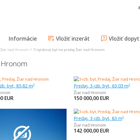
Informácie
Vložiť inzerát
Vložiť dopyt
>
j Žiar nad Hronom
Trojizbový byt na predaj Žiar nad Hronom
ad Hronom
izb. byt, 85,82 m
Predaj, 3-izb. byt, 63,03 m
2
2
ronom
Žiar nad Hronom
00
EUR
150 000,00
EUR
Predaj, 3-izb. byt, 83 m
2
Žiar nad Hronom
142 000,00
EUR