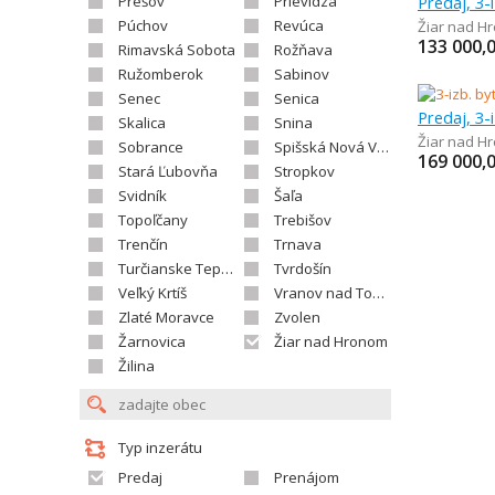
Prešov
Prievidza
Predaj, 3-
Púchov
Revúca
Žiar nad H
133 000,
Rimavská Sobota
Rožňava
Ružomberok
Sabinov
Senec
Senica
Predaj, 3-
Skalica
Snina
Žiar nad H
Sobrance
Spišská Nová Ves
169 000,
Stará Ľubovňa
Stropkov
Svidník
Šaľa
Topoľčany
Trebišov
Trenčín
Trnava
Turčianske Teplice
Tvrdošín
Veľký Krtíš
Vranov nad Topľou
Zlaté Moravce
Zvolen
Žarnovica
Žiar nad Hronom
Žilina
Typ inzerátu
Predaj
Prenájom