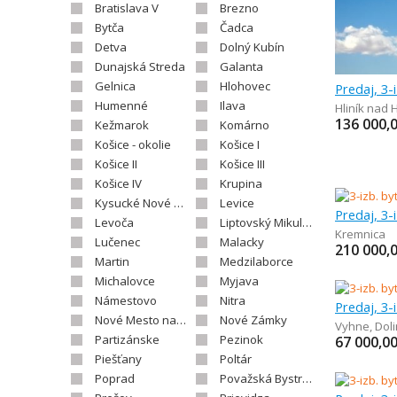
Bratislava V
Brezno
Bytča
Čadca
Detva
Dolný Kubín
Dunajská Streda
Galanta
Gelnica
Hlohovec
Predaj, 3-
Humenné
Ilava
Hliník nad
136 000,
Kežmarok
Komárno
Košice - okolie
Košice I
Košice II
Košice III
Košice IV
Krupina
Kysucké Nové Mesto
Levice
Predaj, 3-
Levoča
Liptovský Mikuláš
Kremnica
Lučenec
Malacky
210 000,
Martin
Medzilaborce
Michalovce
Myjava
Námestovo
Nitra
Predaj, 3-
Nové Mesto nad Váhom
Nové Zámky
Vyhne
,
Dol
Partizánske
Pezinok
67 000,0
Piešťany
Poltár
Poprad
Považská Bystrica