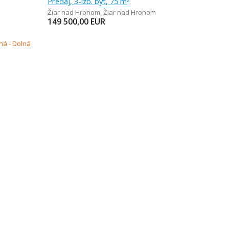
Predaj, 3-izb. byt, 75 m
Žiar nad Hronom
,
Žiar nad Hronom
149 500,00
EUR