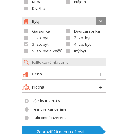
Kúpa
Nájom
Dražba
Byty
Garsónka
Dvojgarsónka
1-izb. byt
2-izb. byt
3-izb. byt
4-izb. byt
5-izb. byt a väčší
Iný byt
Cena
Plocha
všetky inzeráty
realitné kancelárie
súkromní inzerenti
Zobraziť
20
nehnuteľností