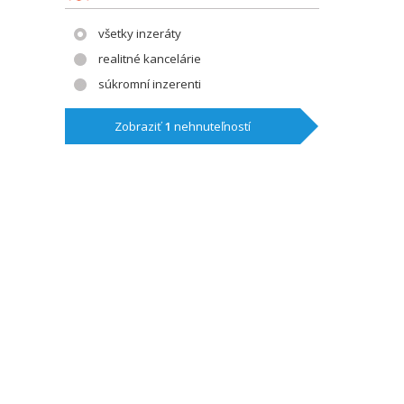
všetky inzeráty
realitné kancelárie
súkromní inzerenti
Zobraziť
1
nehnuteľností