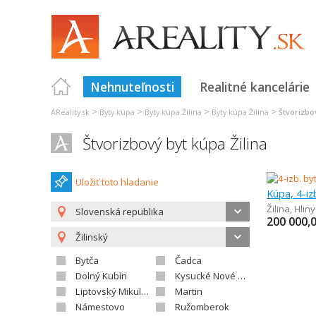
Nehnuteľnosti
Realitné kancelárie
>
>
>
>
AReality.sk
Byty kúpa
Byty kúpa Žilina
Byty kúpa Žilina
Štvorizbo
Štvorizbový byt kúpa Žilina
Uložiť toto hladanie
Kúpa, 4-iz
Žilina
,
Hliny 
Slovenská republika
200 000,
Žilinský
Bytča
Čadca
Dolný Kubín
Kysucké Nové Mesto
Liptovský Mikuláš
Martin
Námestovo
Ružomberok