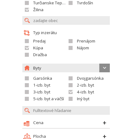
Turčianske Teplice
Tvrdošín
Žilina
Typ inzerátu
Predaj
Prenájom
Kúpa
Nájom
Dražba
Byty
Garsónka
Dvojgarsónka
1-izb. byt
2-izb. byt
3-izb. byt
4-izb. byt
5-izb. byt a väčší
Iný byt
Cena
Plocha