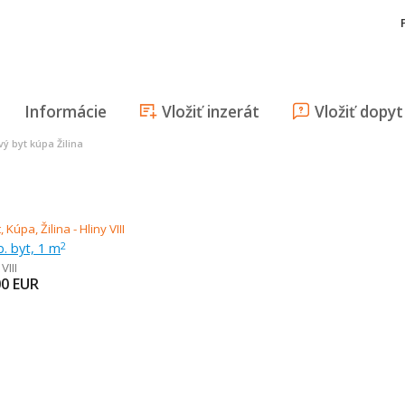
Informácie
Vložiť inzerát
Vložiť dopyt
vý byt kúpa Žilina
b. byt, 1 m
2
VIII
00
EUR