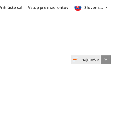
Prihláste sa!
Vstup pre inzerentov
Slovensky
najnovšie