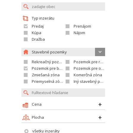
Typ inzerátu
Predaj
Prenájom
Kúpa
Nájom
Dražba
Stavebné pozemky
Rekreačný pozemok
Pozemok pre rodinné domy
Pozemok pre bytovú výstavbu
Pozemok pre občian.vybavenosť
Zmiešaná zóna
Komerčná zóna
Priemyselná zóna
Iný stavebný pozemok
Cena
Plocha
všetky inzeráty