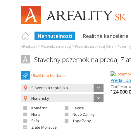
Nehnuteľnosti
Realitné kancelárie
>
>
>
AReality.sk
Pozemky na predaj
Pozemky na predaj Nitra
Pozemky
Stavebný pozemok na predaj Zla
Uložiť toto hladanie
Zlaté Mora
Slovenská republika
124 000,
Nitriansky
Komárno
Levice
Nitra
Nové Zámky
Šaľa
Topoľčany
Zlaté Moravce