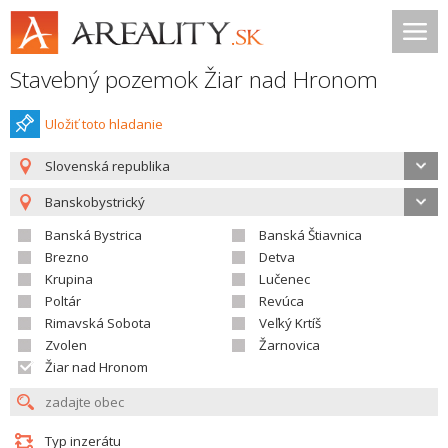
Stavebný pozemok Žiar nad Hronom
Uložiť toto hladanie
Slovenská republika
Banskobystrický
Banská Bystrica
Banská Štiavnica
Brezno
Detva
Krupina
Lučenec
Poltár
Revúca
Rimavská Sobota
Veľký Krtíš
Zvolen
Žarnovica
Žiar nad Hronom
Typ inzerátu