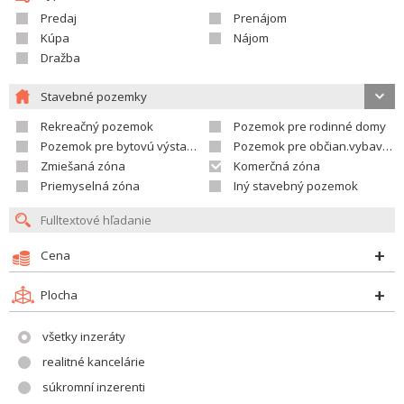
Predaj
Prenájom
Kúpa
Nájom
Dražba
Stavebné pozemky
Rekreačný pozemok
Pozemok pre rodinné domy
Pozemok pre bytovú výstavbu
Pozemok pre občian.vybavenosť
Zmiešaná zóna
Komerčná zóna
Priemyselná zóna
Iný stavebný pozemok
Cena
Plocha
všetky inzeráty
realitné kancelárie
súkromní inzerenti