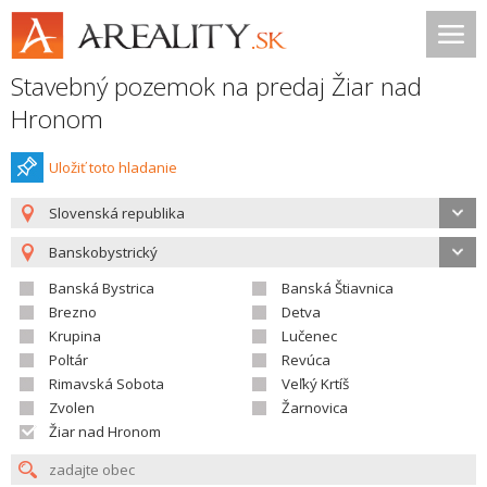
Stavebný pozemok na predaj Žiar nad
Hronom
Uložiť toto hladanie
Slovenská republika
Banskobystrický
Banská Bystrica
Banská Štiavnica
Brezno
Detva
Krupina
Lučenec
Poltár
Revúca
Rimavská Sobota
Veľký Krtíš
Zvolen
Žarnovica
Žiar nad Hronom