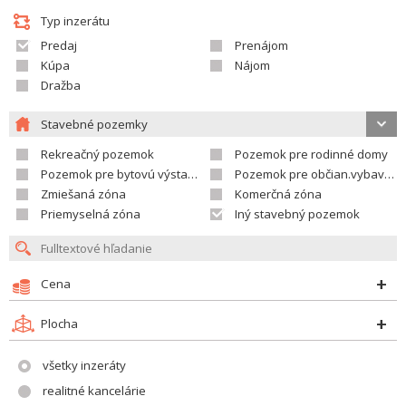
Typ inzerátu
Predaj
Prenájom
Kúpa
Nájom
Dražba
Stavebné pozemky
Rekreačný pozemok
Pozemok pre rodinné domy
Pozemok pre bytovú výstavbu
Pozemok pre občian.vybavenosť
Zmiešaná zóna
Komerčná zóna
Priemyselná zóna
Iný stavebný pozemok
Cena
Plocha
všetky inzeráty
realitné kancelárie