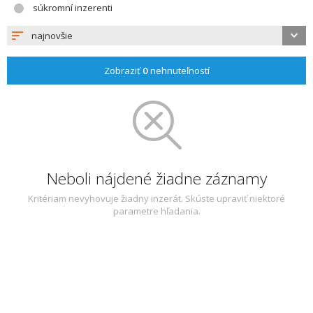
súkromní inzerenti
najnovšie
Zobraziť
0
nehnuteľností
Neboli nájdené žiadne záznamy
Kritériam nevyhovuje žiadny inzerát. Skúste upraviť niektoré
parametre hľadania.