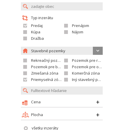
Typ inzerátu
Predaj
Prenájom
Kúpa
Nájom
Dražba
Stavebné pozemky
Rekreačný pozemok
Pozemok pre rodinné domy
Pozemok pre bytovú výstavbu
Pozemok pre občian.vybavenosť
Zmiešaná zóna
Komerčná zóna
Priemyselná zóna
Iný stavebný pozemok
Cena
Plocha
všetky inzeráty