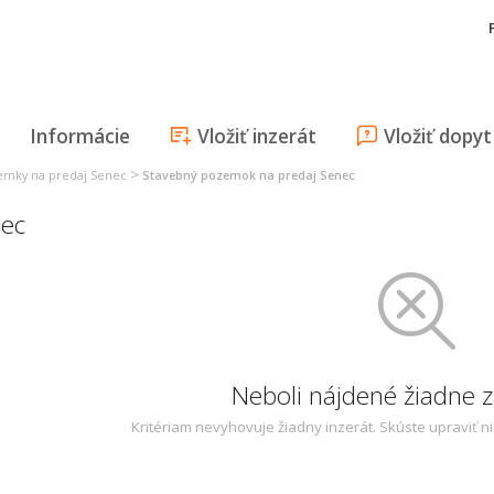
Informácie
Vložiť inzerát
Vložiť dopyt
>
emky na predaj Senec
Stavebný pozemok na predaj Senec
nec
Neboli nájdené žiadne
Kritériam nevyhovuje žiadny inzerát. Skúste upraviť n