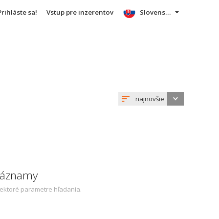
Prihláste sa!
Vstup pre inzerentov
Slovensky
najnovšie
 záznamy
iektoré parametre hľadania.