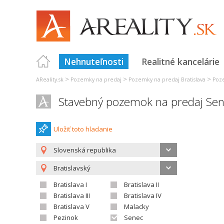
Nehnuteľnosti
Realitné kancelárie
>
>
>
AReality.sk
Pozemky na predaj
Pozemky na predaj Bratislava
Poz
Stavebný pozemok na predaj Se
Uložiť toto hladanie
Slovenská republika
Bratislavský
Bratislava I
Bratislava II
Bratislava III
Bratislava IV
Bratislava V
Malacky
Pezinok
Senec