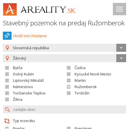
Stavebný pozemok na predaj Ružomberok
Uložiť toto hladanie
Slovenská republika
Žilinský
Bytča
Čadca
Dolný Kubín
Kysucké Nové Mesto
Liptovský Mikuláš
Martin
Námestovo
Ružomberok
Turčianske Teplice
Tvrdošín
Žilina
Typ inzerátu
Predaj
Prenájom