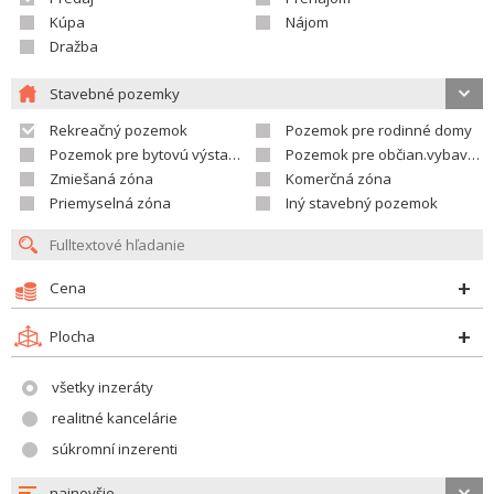
Kúpa
Nájom
Dražba
Stavebné pozemky
Rekreačný pozemok
Pozemok pre rodinné domy
Pozemok pre bytovú výstavbu
Pozemok pre občian.vybavenosť
Zmiešaná zóna
Komerčná zóna
Priemyselná zóna
Iný stavebný pozemok
Cena
Plocha
všetky inzeráty
realitné kancelárie
súkromní inzerenti
najnovšie