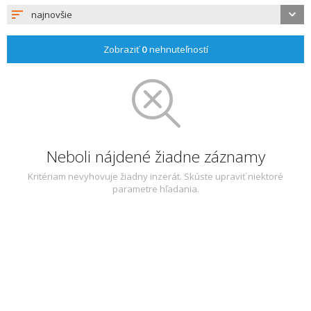
najnovšie
Zobraziť
0
nehnuteľností
Neboli nájdené žiadne záznamy
Kritériam nevyhovuje žiadny inzerát. Skúste upraviť niektoré
parametre hľadania.