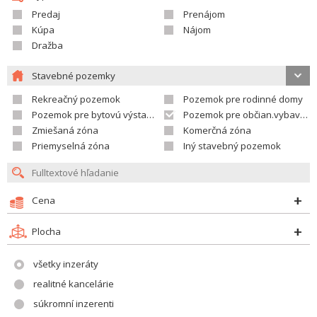
Predaj
Prenájom
Kúpa
Nájom
Dražba
Stavebné pozemky
Rekreačný pozemok
Pozemok pre rodinné domy
Pozemok pre bytovú výstavbu
Pozemok pre občian.vybavenosť
Zmiešaná zóna
Komerčná zóna
Priemyselná zóna
Iný stavebný pozemok
Cena
Plocha
všetky inzeráty
realitné kancelárie
súkromní inzerenti