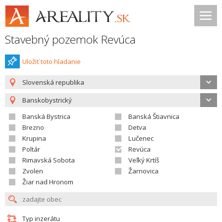
Stavebný pozemok Revúca
Uložiť toto hladanie
Slovenská republika
Banskobystrický
Banská Bystrica
Banská Štiavnica
Brezno
Detva
Krupina
Lučenec
Poltár
Revúca
Rimavská Sobota
Veľký Krtíš
Zvolen
Žarnovica
Žiar nad Hronom
Typ inzerátu