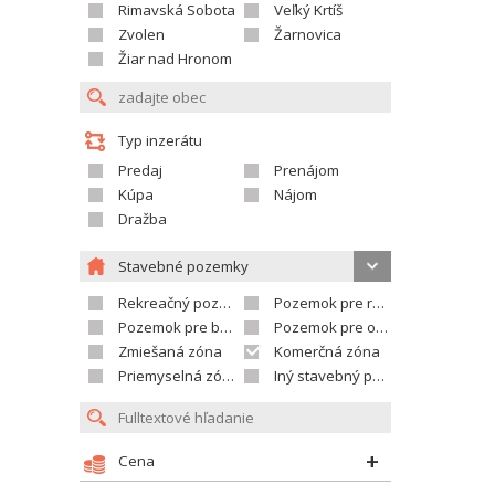
Rimavská Sobota
Veľký Krtíš
Zvolen
Žarnovica
Žiar nad Hronom
Typ inzerátu
Predaj
Prenájom
Kúpa
Nájom
Dražba
Stavebné pozemky
Rekreačný pozemok
Pozemok pre rodinné domy
Pozemok pre bytovú výstavbu
Pozemok pre občian.vybavenosť
Zmiešaná zóna
Komerčná zóna
Priemyselná zóna
Iný stavebný pozemok
Cena