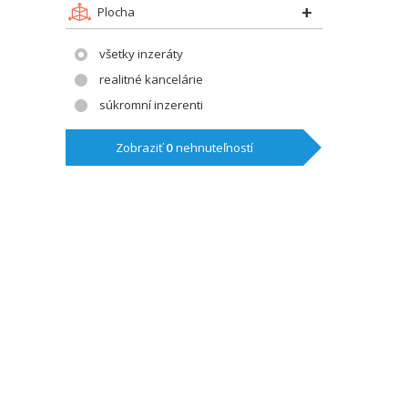
Plocha
všetky inzeráty
realitné kancelárie
súkromní inzerenti
Zobraziť
0
nehnuteľností