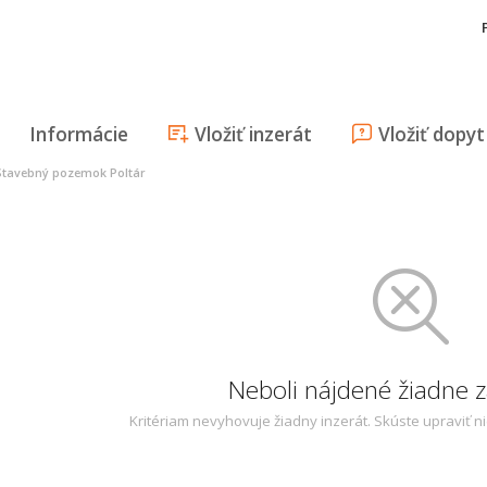
Informácie
Vložiť inzerát
Vložiť dopyt
Stavebný pozemok Poltár
Neboli nájdené žiadne
Kritériam nevyhovuje žiadny inzerát. Skúste upraviť n