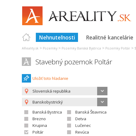
Nehnuteľnosti
Realitné kancelárie
>
>
>
>
AReality.sk
Pozemky
Pozemky Banská Bystrica
Pozemky Poltár
Stavebný pozemok Poltár
Uložiť toto hladanie
Slovenská republika
Banskobystrický
Banská Bystrica
Banská Štiavnica
Brezno
Detva
Krupina
Lučenec
Poltár
Revúca