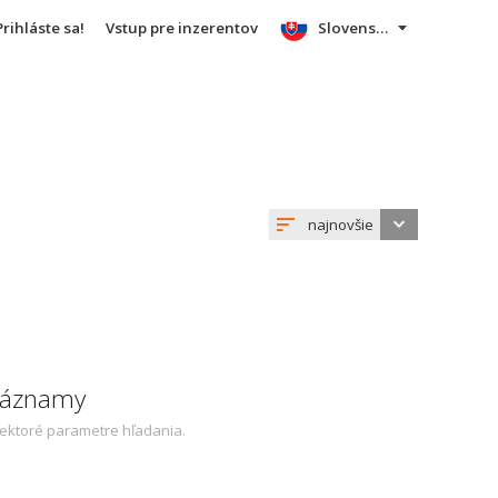
Prihláste sa!
Vstup pre inzerentov
Slovensky
najnovšie
 záznamy
iektoré parametre hľadania.