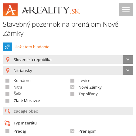
Stavebný pozemok na prenájom Nové
Zámky
Uložiť toto hladanie
Slovenská republika
Nitriansky
Komárno
Levice
Nitra
Nové Zámky
Šaľa
Topoľčany
Zlaté Moravce
Typ inzerátu
Predaj
Prenájom