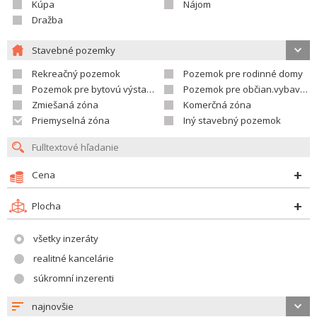
Kúpa
Nájom
Dražba
Stavebné pozemky
Rekreačný pozemok
Pozemok pre rodinné domy
Pozemok pre bytovú výstavbu
Pozemok pre občian.vybavenosť
Zmiešaná zóna
Komerčná zóna
Priemyselná zóna
Iný stavebný pozemok
Cena
Plocha
všetky inzeráty
realitné kancelárie
súkromní inzerenti
najnovšie