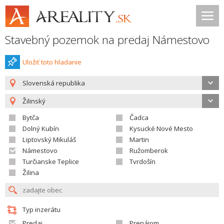
Stavebný pozemok na predaj Námestovo
Uložiť toto hladanie
Slovenská republika
Žilinský
Bytča
Čadca
Dolný Kubín
Kysucké Nové Mesto
Liptovský Mikuláš
Martin
Námestovo
Ružomberok
Turčianske Teplice
Tvrdošín
Žilina
Typ inzerátu
Predaj
Prenájom