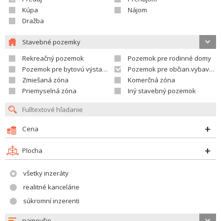
Kúpa
Nájom
Dražba
Stavebné pozemky
Rekreačný pozemok
Pozemok pre rodinné domy
Pozemok pre bytovú výstavbu
Pozemok pre občian.vybavenosť
Zmiešaná zóna
Komerčná zóna
Priemyselná zóna
Iný stavebný pozemok
Cena
Plocha
všetky inzeráty
realitné kancelárie
súkromní inzerenti
najnovšie