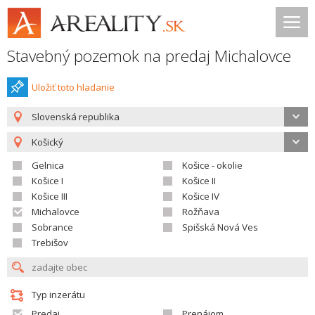
Stavebný pozemok na predaj Michalovce
Uložiť toto hladanie
Slovenská republika
Košický
Gelnica
Košice - okolie
Košice I
Košice II
Košice III
Košice IV
Michalovce
Rožňava
Sobrance
Spišská Nová Ves
Trebišov
Typ inzerátu
Predaj
Prenájom