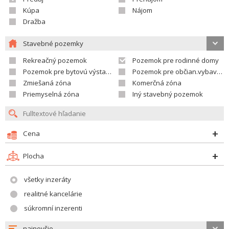
Kúpa
Nájom
Dražba
Stavebné pozemky
Rekreačný pozemok
Pozemok pre rodinné domy
Pozemok pre bytovú výstavbu
Pozemok pre občian.vybavenosť
Zmiešaná zóna
Komerčná zóna
Priemyselná zóna
Iný stavebný pozemok
Cena
Plocha
všetky inzeráty
realitné kancelárie
súkromní inzerenti
najnovšie