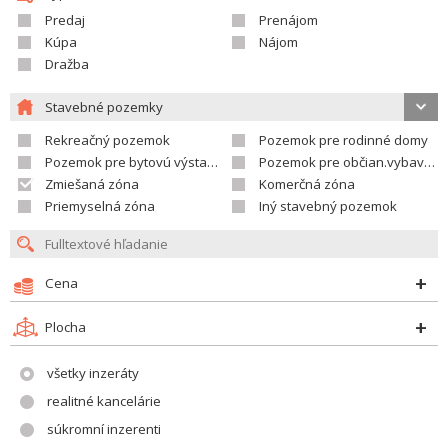
Predaj
Prenájom
Kúpa
Nájom
Dražba
Stavebné pozemky
Rekreačný pozemok
Pozemok pre rodinné domy
Pozemok pre bytovú výstavbu
Pozemok pre občian.vybavenosť
Zmiešaná zóna
Komerčná zóna
Priemyselná zóna
Iný stavebný pozemok
Cena
Plocha
všetky inzeráty
realitné kancelárie
súkromní inzerenti