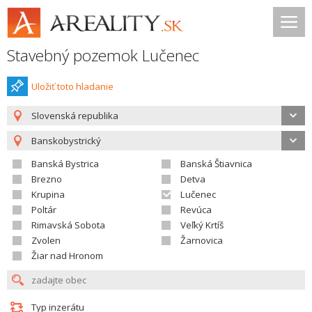
Stavebný pozemok Lučenec
Uložiť toto hladanie
Slovenská republika
Banskobystrický
Banská Bystrica
Banská Štiavnica
Brezno
Detva
Krupina
Lučenec
Poltár
Revúca
Rimavská Sobota
Veľký Krtíš
Zvolen
Žarnovica
Žiar nad Hronom
Typ inzerátu