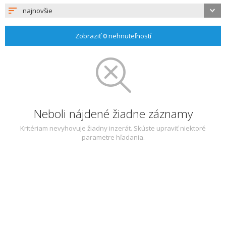
najnovšie
Zobraziť
0
nehnuteľností
Neboli nájdené žiadne záznamy
Kritériam nevyhovuje žiadny inzerát. Skúste upraviť niektoré
parametre hľadania.