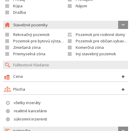
Kúpa
Nájom
Dražba
Stavebné pozemky
Rekreačný pozemok
Pozemok pre rodinné domy
Pozemok pre bytovú výstavbu
Pozemok pre občian.vybavenosť
Zmiešaná zóna
Komerčná zóna
Priemyselná zóna
Iný stavebný pozemok
Cena
Plocha
všetky inzeráty
realitné kancelárie
súkromní inzerenti
najnovšie