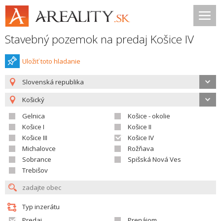
Stavebný pozemok na predaj Košice IV
Uložiť toto hladanie
Slovenská republika
Košický
Gelnica
Košice - okolie
Košice I
Košice II
Košice III
Košice IV
Michalovce
Rožňava
Sobrance
Spišská Nová Ves
Trebišov
Typ inzerátu
Predaj
Prenájom