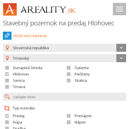
Stavebný pozemok na predaj Hlohovec
Uložiť toto hladanie
Slovenská republika
Trnavský
Dunajská Streda
Galanta
Hlohovec
Piešťany
Senica
Skalica
Trnava
Typ inzerátu
Predaj
Prenájom
Kúpa
Nájom
Dražba