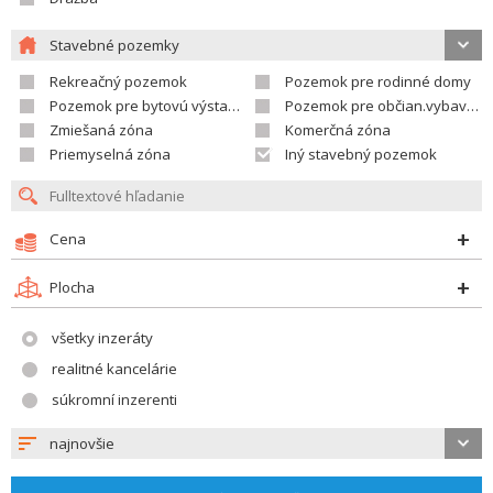
Stavebné pozemky
Rekreačný pozemok
Pozemok pre rodinné domy
Pozemok pre bytovú výstavbu
Pozemok pre občian.vybavenosť
Zmiešaná zóna
Komerčná zóna
Priemyselná zóna
Iný stavebný pozemok
Cena
Plocha
všetky inzeráty
realitné kancelárie
súkromní inzerenti
najnovšie