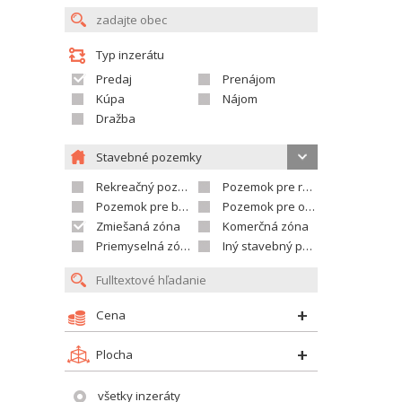
Typ inzerátu
Predaj
Prenájom
Kúpa
Nájom
Dražba
Stavebné pozemky
Rekreačný pozemok
Pozemok pre rodinné domy
Pozemok pre bytovú výstavbu
Pozemok pre občian.vybavenosť
Zmiešaná zóna
Komerčná zóna
Priemyselná zóna
Iný stavebný pozemok
Cena
Plocha
všetky inzeráty