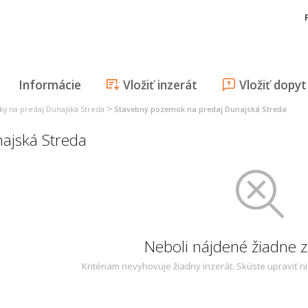
Informácie
Vložiť inzerát
Vložiť dopyt
>
y na predaj Dunajská Streda
Stavebný pozemok na predaj Dunajská Streda
ajská Streda
Neboli nájdené žiadne
Kritériam nevyhovuje žiadny inzerát. Skúste upraviť n