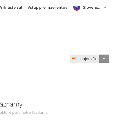
Prihláste sa!
Vstup pre inzerentov
Slovensky
najnovšie
 záznamy
iektoré parametre hľadania.