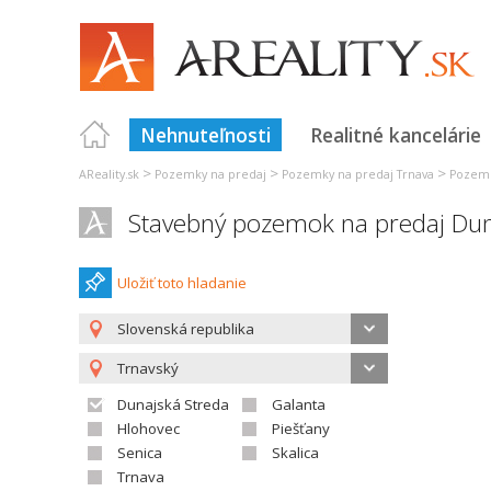
Nehnuteľnosti
Realitné kancelárie
>
>
>
AReality.sk
Pozemky na predaj
Pozemky na predaj Trnava
Pozemk
Stavebný pozemok na predaj Dun
Uložiť toto hladanie
Slovenská republika
Trnavský
Dunajská Streda
Galanta
Hlohovec
Piešťany
Senica
Skalica
Trnava