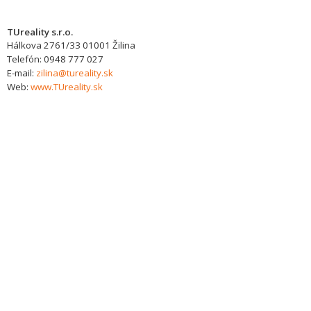
TUreality s.r.o.
Hálkova 2761/33
01001
Žilina
Telefón:
0948 777 027
E-mail:
zilina@tureality.sk
Web:
www.TUreality.sk