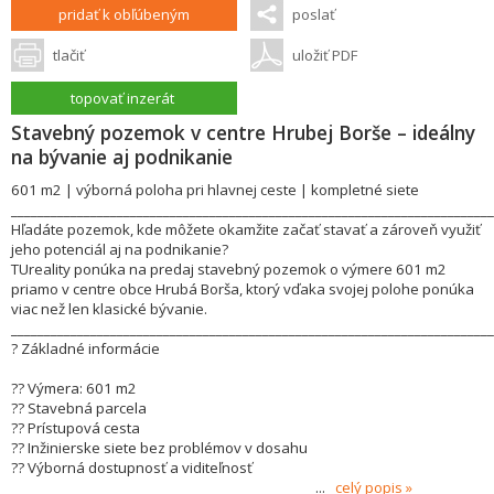
pridať k obľúbeným
poslať
tlačiť
uložiť PDF
topovať inzerát
Stavebný pozemok v centre Hrubej Borše – ideálny
na bývanie aj podnikanie
601 m2 | výborná poloha pri hlavnej ceste | kompletné siete
_________________________________________________________________________
Hľadáte pozemok, kde môžete okamžite začať stavať a zároveň využiť
jeho potenciál aj na podnikanie?
TUreality ponúka na predaj stavebný pozemok o výmere 601 m2
priamo v centre obce Hrubá Borša, ktorý vďaka svojej polohe ponúka
viac než len klasické bývanie.
_________________________________________________________________________
? Základné informácie
?? Výmera: 601 m2
?? Stavebná parcela
?? Prístupová cesta
?? Inžinierske siete bez problémov v dosahu
?? Výborná dostupnosť a viditeľnosť
______________________________________________
...
celý popis