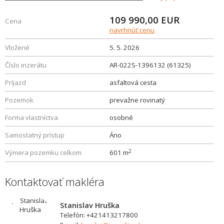
109 990,00
EUR
Cena
navrhnúť cenu
Vložené
5. 5. 2026
Číslo inzerátu
AR-022S-1396132 (61325)
Príjazd
asfaltová cesta
Pozemok
prevažne rovinatý
Forma vlastníctva
osobné
Samostatný prístup
Áno
2
Výmera pozemku celkom
601 m
Kontaktovať makléra
Stanislav Hruška
Telefón: +421413217800