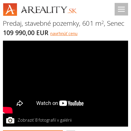
Predaj, stavebné pozemky, 601 m
,
Senec
2
109 990,00 EUR
navrhnúť cenu
Zobraziť 8 fotografií v galérii