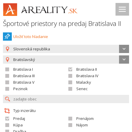
Športové priestory na predaj Bratislava II
Uložiť toto hladanie
Slovenská republika
Bratislavský
Bratislava I
Bratislava II
Bratislava III
Bratislava IV
Bratislava V
Malacky
Pezinok
Senec
Typ inzerátu
Predaj
Prenájom
Kúpa
Nájom
Dražba