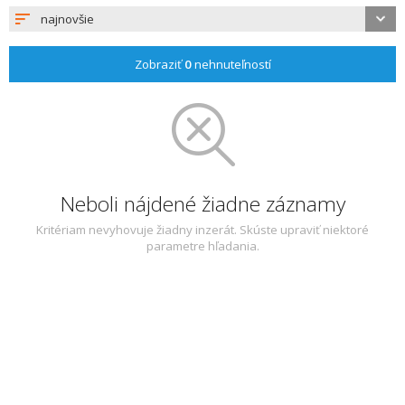
najnovšie
Zobraziť
0
nehnuteľností
Neboli nájdené žiadne záznamy
Kritériam nevyhovuje žiadny inzerát. Skúste upraviť niektoré
parametre hľadania.