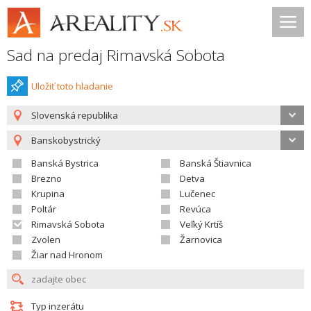
Sad na predaj Rimavská Sobota
Uložiť toto hladanie
Slovenská republika
Banskobystrický
Banská Bystrica
Banská Štiavnica
Brezno
Detva
Krupina
Lučenec
Poltár
Revúca
Rimavská Sobota
Veľký Krtíš
Zvolen
Žarnovica
Žiar nad Hronom
Typ inzerátu