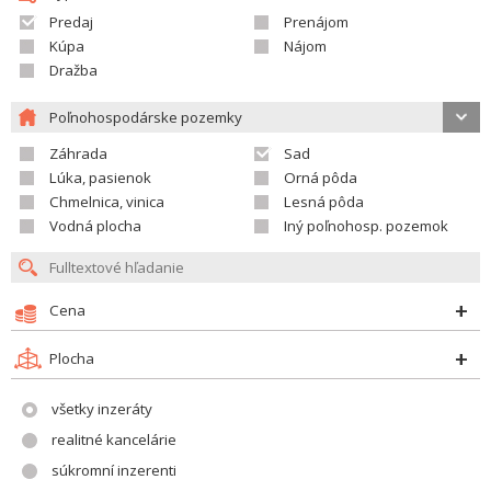
Predaj
Prenájom
Kúpa
Nájom
Dražba
Poľnohospodárske pozemky
Záhrada
Sad
Lúka, pasienok
Orná pôda
Chmelnica, vinica
Lesná pôda
Vodná plocha
Iný poľnohosp. pozemok
Cena
Plocha
všetky inzeráty
realitné kancelárie
súkromní inzerenti