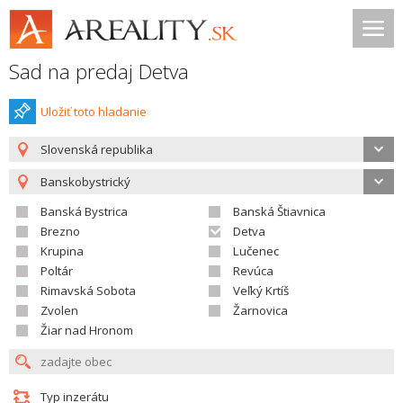
Sad na predaj Detva
Uložiť toto hladanie
Slovenská republika
Banskobystrický
Banská Bystrica
Banská Štiavnica
Brezno
Detva
Krupina
Lučenec
Poltár
Revúca
Rimavská Sobota
Veľký Krtíš
Zvolen
Žarnovica
Žiar nad Hronom
Typ inzerátu