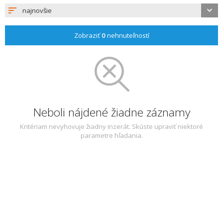
najnovšie
Zobraziť
0
nehnuteľností
Neboli nájdené žiadne záznamy
Kritériam nevyhovuje žiadny inzerát. Skúste upraviť niektoré
parametre hľadania.