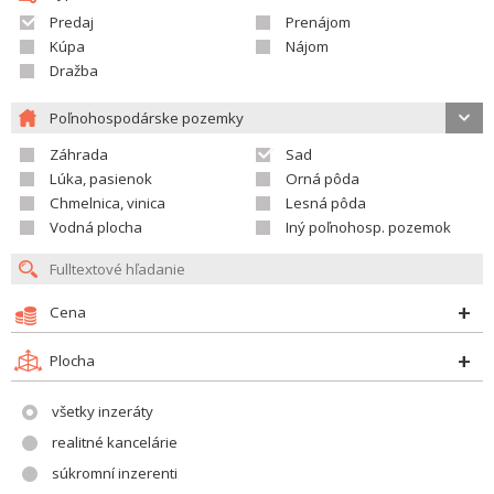
Predaj
Prenájom
Kúpa
Nájom
Dražba
Poľnohospodárske pozemky
Záhrada
Sad
Lúka, pasienok
Orná pôda
Chmelnica, vinica
Lesná pôda
Vodná plocha
Iný poľnohosp. pozemok
Cena
Plocha
všetky inzeráty
realitné kancelárie
súkromní inzerenti