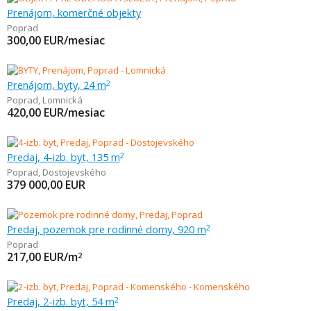
Prenájom, komerčné objekty
Poprad
300,00
EUR/mesiac
Prenájom, byty, 24 m
2
Poprad
,
Lomnická
420,00
EUR/mesiac
Predaj, 4-izb. byt, 135 m
2
Poprad
,
Dostojevského
379 000,00
EUR
Predaj, pozemok pre rodinné domy, 920 m
2
Poprad
217,00
EUR/m
2
Predaj, 2-izb. byt, 54 m
2