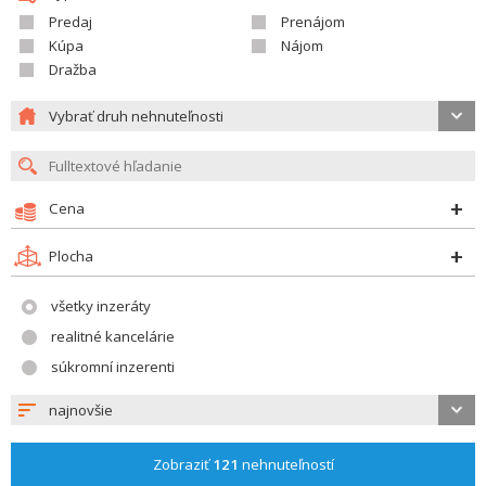
Predaj
Prenájom
Kúpa
Nájom
Dražba
Vybrať druh nehnuteľnosti
Cena
Plocha
všetky inzeráty
realitné kancelárie
súkromní inzerenti
najnovšie
Zobraziť
121
nehnuteľností