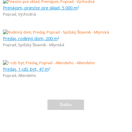
Prenájom, priestor pre sklad, 5 000 m
2
Poprad
,
Východná
Predaj, rodinný dom, 200 m
2
Poprad
,
Spišský Štiavnik - Mlynská
Predaj, 1-izb. byt, 47 m
2
Poprad
,
Allendeho
Ďalšia