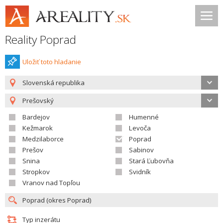
Reality Poprad
Uložiť toto hladanie
Slovenská republika
Prešovský
Bardejov
Humenné
Kežmarok
Levoča
Medzilaborce
Poprad
Prešov
Sabinov
Snina
Stará Ľubovňa
Stropkov
Svidník
Vranov nad Topľou
Typ inzerátu