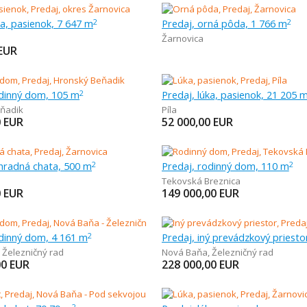
ka, pasienok, 7 647 m
Predaj, orná pôda, 1 766 m
2
2
Žarnovica
EUR
odinný dom, 105 m
Predaj, lúka, pasienok, 21 205 
2
ňadik
Píla
0
EUR
52 000,00
EUR
áhradná chata, 500 m
Predaj, rodinný dom, 110 m
2
2
Tekovská Breznica
0
EUR
149 000,00
EUR
odinný dom, 4 161 m
2
,
Železničný rad
Nová Baňa
,
Železničný rad
00
EUR
228 000,00
EUR
2