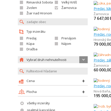
Rimavská Sobota
Veľký Krtíš
Zvolen
Žarnovica
Predaj, lú
Žiar nad Hronom
Žarnovica
7 647,00
Typ inzerátu
Predaj, r
Predaj
Prenájom
Hronský Be
Kúpa
Nájom
79 000,0
Dražba
Vybrať druh nehnuteľnosti
Predaj, z
Žarnovica
60 000,0
Cena
Predaj, r
Nová Baňa
Plocha
195 000,
všetky inzeráty
realitné kancelárie