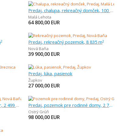
Predaj, chalupa, rekreačný domček, 100 m
Malá Lehota
64 800,00
EUR
m
Predaj, rekreačný pozemok, 8 835 m
2
2
Nová Baňa
39 900,00
EUR
Predaj, lúka, pasienok
Župkov
27 000,00
EUR
Predaj, iný prevádzkový priestor, 2 499 m
Predaj, pozemok pre rodinné domy, 2 728 m
Ostrý Grúň
98 000,00
EUR