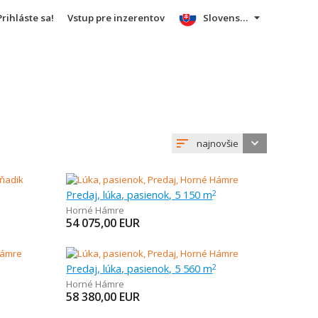
Prihláste sa!
Vstup pre inzerentov
Slovensky
najnovšie
Predaj, lúka, pasienok, 5 150 m
2
Horné Hámre
54 075,00
EUR
Predaj, lúka, pasienok, 5 560 m
2
Horné Hámre
58 380,00
EUR