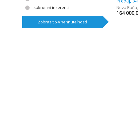
Predaj, 3-
súkromní inzerenti
Nová Baňa
164 000,
Zobraziť
54
nehnuteľností