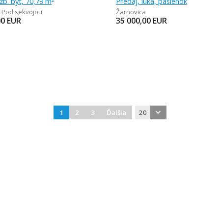
izb. byt, 70,79 m
Predaj, lúka, pasienok
,
Pod sekvojou
Žarnovica
00
EUR
35 000,00
EUR
1
2
3
Ďalšia
20