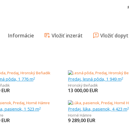
Informácie
Vložiť inzerát
Vložiť dopyt
sná pôda, 1 776 m
Predaj, lesná pôda, 1 949 m
2
2
ňadik
Hronský Beňadik
0
EUR
13 000,00
EUR
ka, pasienok, 1 523 m
Predaj, lúka, pasienok, 4 423 m
2
2
re
Horné Hámre
0
EUR
9 289,00
EUR