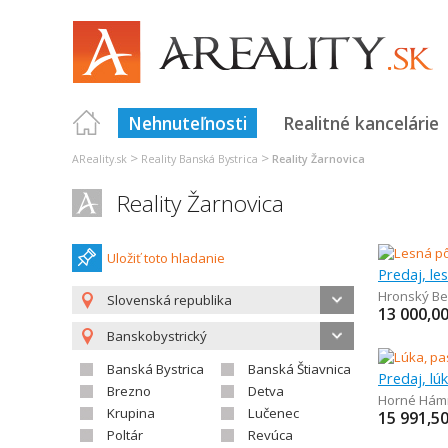
Nehnuteľnosti
Realitné kancelárie
>
>
AReality.sk
Reality Banská Bystrica
Reality Žarnovica
Reality Žarnovica
Uložiť toto hladanie
Predaj, le
Hronský Be
Slovenská republika
13 000,0
Banskobystrický
Banská Bystrica
Banská Štiavnica
Predaj, lú
Brezno
Detva
Horné Hám
Krupina
Lučenec
15 991,5
Poltár
Revúca