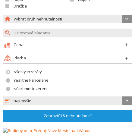
Dražba
Vybrať druh nehnuteľnosti
Cena
Plocha
všetky inzeráty
realitné kancelárie
súkromní inzerenti
najnovšie
Zobraziť
15
nehnuteľností