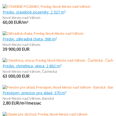
Predaj, stavebné pozemky, 2 527 m
2
Nové Mesto nad Váhom
60,00
EUR/m
2
Predaj, záhradná chata, 366 m
2
Nové Mesto nad Váhom
39 900,00
EUR
Predaj, chmelnica, vinica, 2 862 m
2
Nové Mesto nad Váhom
,
Čachtická
63 000,00
EUR
Prenájom, priestor pre sklad, 370 m
2
Nové Mesto nad Váhom
,
Banská
2,80
EUR/m
/mesiac
2