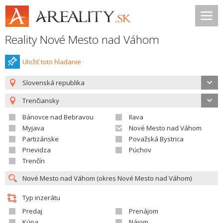
Reality Nové Mesto nad Váhom
Uložiť toto hladanie
Slovenská republika
Trenčiansky
Bánovce nad Bebravou
Ilava
Myjava
Nové Mesto nad Váhom
Partizánske
Považská Bystrica
Prievidza
Púchov
Trenčín
Typ inzerátu
Predaj
Prenájom
Kúpa
Nájom