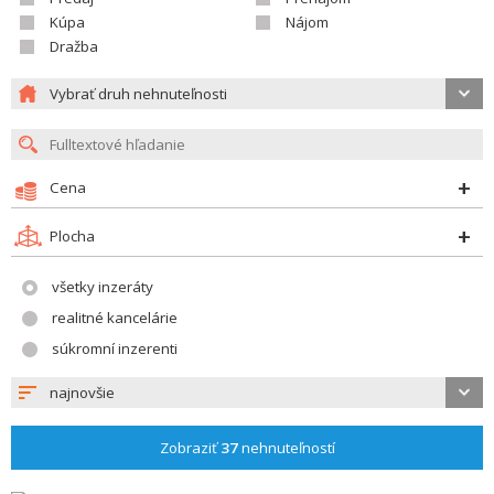
Kúpa
Nájom
Dražba
Vybrať druh nehnuteľnosti
Cena
Plocha
všetky inzeráty
realitné kancelárie
súkromní inzerenti
najnovšie
Zobraziť
37
nehnuteľností