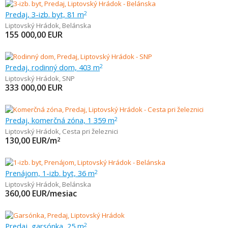
Predaj, 3-izb. byt, 81 m
2
Liptovský Hrádok
,
Belánska
155 000,00
EUR
Predaj, rodinný dom, 403 m
2
Liptovský Hrádok
,
SNP
333 000,00
EUR
Predaj, komerčná zóna, 1 359 m
2
Liptovský Hrádok
,
Cesta pri železnici
130,00
EUR/m
2
Prenájom, 1-izb. byt, 36 m
2
Liptovský Hrádok
,
Belánska
360,00
EUR/mesiac
Predaj, garsónka, 25 m
2