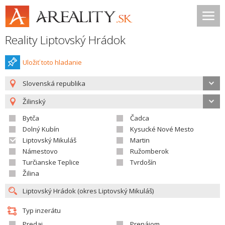
Reality Liptovský Hrádok
Uložiť toto hladanie
Slovenská republika
Žilinský
Bytča
Čadca
Dolný Kubín
Kysucké Nové Mesto
Liptovský Mikuláš
Martin
Námestovo
Ružomberok
Turčianske Teplice
Tvrdošín
Žilina
Typ inzerátu
Predaj
Prenájom