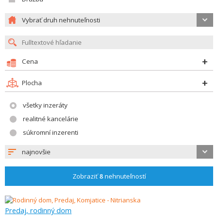
Vybrať druh nehnuteľnosti
Cena
Plocha
všetky inzeráty
realitné kancelárie
súkromní inzerenti
najnovšie
Zobraziť
8
nehnuteľností
Predaj, rodinný dom