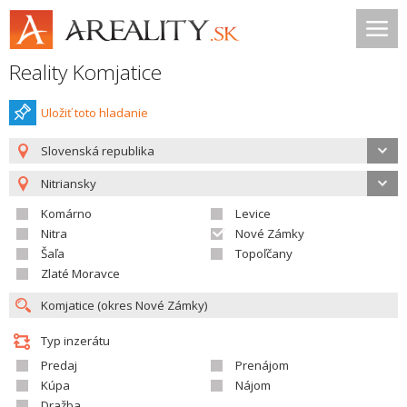
Reality Komjatice
Uložiť toto hladanie
Slovenská republika
Nitriansky
Komárno
Levice
Nitra
Nové Zámky
Šaľa
Topoľčany
Zlaté Moravce
Typ inzerátu
Predaj
Prenájom
Kúpa
Nájom
Dražba