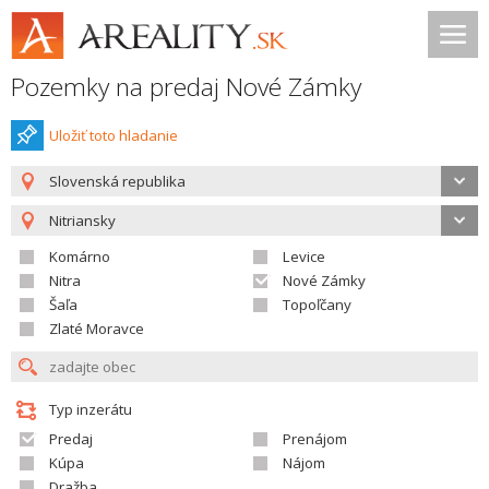
Pozemky na predaj Nové Zámky
Uložiť toto hladanie
Slovenská republika
Nitriansky
Komárno
Levice
Nitra
Nové Zámky
Šaľa
Topoľčany
Zlaté Moravce
Typ inzerátu
Predaj
Prenájom
Kúpa
Nájom
Dražba