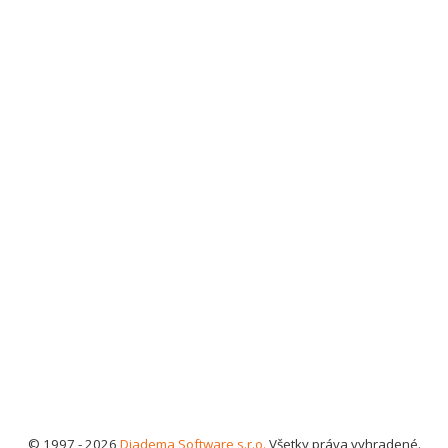
© 1997 - 2026
Diadema Software s.r.o.
Všetky práva vyhradené.