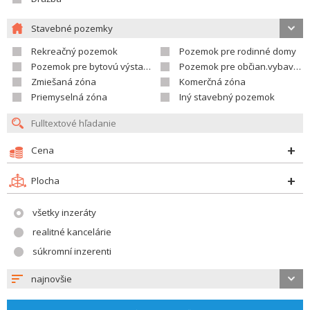
Stavebné pozemky
Rekreačný pozemok
Pozemok pre rodinné domy
Pozemok pre bytovú výstavbu
Pozemok pre občian.vybavenosť
Zmiešaná zóna
Komerčná zóna
Priemyselná zóna
Iný stavebný pozemok
Cena
Plocha
všetky inzeráty
realitné kancelárie
súkromní inzerenti
najnovšie