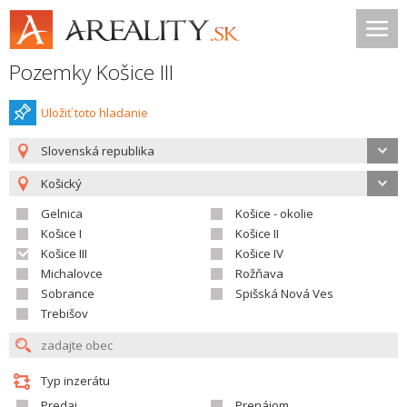
Pozemky Košice III
Uložiť toto hladanie
Slovenská republika
Košický
Gelnica
Košice - okolie
Košice I
Košice II
Košice III
Košice IV
Michalovce
Rožňava
Sobrance
Spišská Nová Ves
Trebišov
Typ inzerátu
Predaj
Prenájom