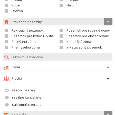
Kúpa
Nájom
Dražba
Stavebné pozemky
Rekreačný pozemok
Pozemok pre rodinné domy
Pozemok pre bytovú výstavbu
Pozemok pre občian.vybavenosť
Zmiešaná zóna
Komerčná zóna
Priemyselná zóna
Iný stavebný pozemok
Cena
Plocha
všetky inzeráty
realitné kancelárie
súkromní inzerenti
najnovšie