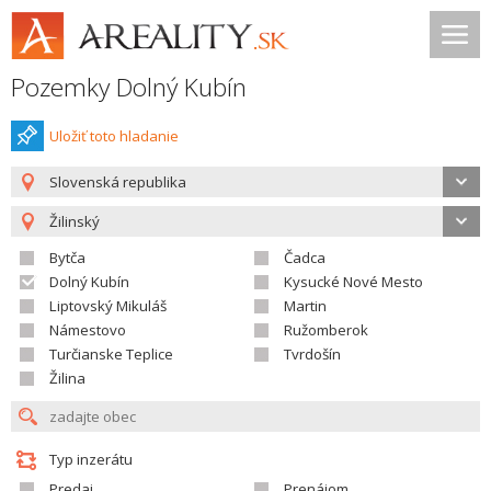
Pozemky Dolný Kubín
Uložiť toto hladanie
Slovenská republika
Žilinský
Bytča
Čadca
Dolný Kubín
Kysucké Nové Mesto
Liptovský Mikuláš
Martin
Námestovo
Ružomberok
Turčianske Teplice
Tvrdošín
Žilina
Typ inzerátu
Predaj
Prenájom