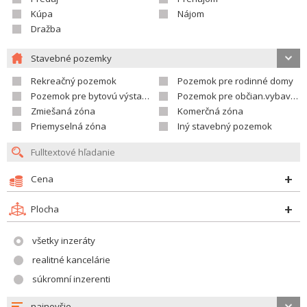
Kúpa
Nájom
Dražba
Stavebné pozemky
Rekreačný pozemok
Pozemok pre rodinné domy
Pozemok pre bytovú výstavbu
Pozemok pre občian.vybavenosť
Zmiešaná zóna
Komerčná zóna
Priemyselná zóna
Iný stavebný pozemok
Cena
Plocha
všetky inzeráty
realitné kancelárie
súkromní inzerenti
najnovšie